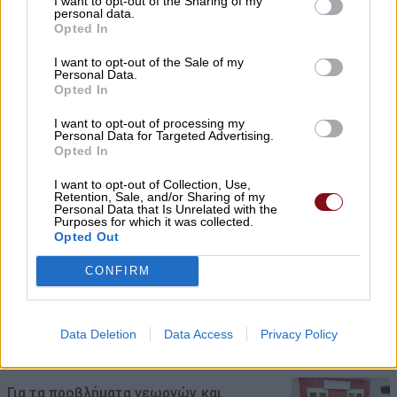
I want to opt-out of the Sharing of my
personal data.
Opted In
I want to opt-out of the Sale of my
Personal Data.
Opted In
Το ποτάμι του Αμαζονίου που
I want to opt-out of processing my
«βράζει» στους 86°C – Χωρίς να
Personal Data for Targeted Advertising.
Opted In
υπάρχει ηφαίστειο κοντά του
I want to opt-out of Collection, Use,
09/08/2026 , 12:56
Retention, Sale, and/or Sharing of my
Personal Data that Is Unrelated with the
Purposes for which it was collected.
Opted Out
Drones πάνω από γερμανική στρατιωτική
CONFIRM
βάση με υπόγεια αποθήκη και
εγκαταστάσεις Patriot
Data Deletion
Data Access
Privacy Policy
09/08/2026 , 11:19
Για τα προβλήματα γεωργών και