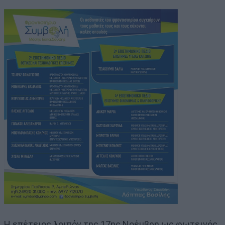
Η επέτειος λοιπόν της 17ης Νοέμβρη ως φωτεινός