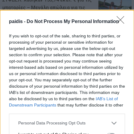
μπαταρίες – Μεγάλη απώλεια για τις
μικρές επιχειρήσεις
paidis -
Do Not Process My Personal Information
08/08/2026 , 10:38
If you wish to opt-out of the sale, sharing to third parties, or
Κρούσμα λοίμωξης από τον ιο του Δυτ.
processing of your personal or sensitive information for
targeted advertising by us, please use the below opt-out
Νείλου στους Γόννους – Θα γίνει
section to confirm your selection. Please note that after your
ψεκασμός το βράδυ της Δευτέρας
opt-out request is processed you may continue seeing
interest-based ads based on personal information utilized by
08/08/2026 , 10:18
us or personal information disclosed to third parties prior to
your opt-out. You may separately opt-out of the further
Αυγερινός επανέρχεται κατά Καρυστιανού
disclosure of your personal information by third parties on the
και Γρατσία: Πολιτική σπέκουλα,
IAB’s list of downstream participants. This information may
παραπληροφόρηση και προσωπικές
also be disclosed by us to third parties on the
IAB’s List of
Downstream Participants
that may further disclose it to other
επιθέσεις
third parties.
08/08/2026 , 10:18
Personal Data Processing Opt Outs
Σήμερα Σάββατο στην Κρανιά Ελασσόνας η