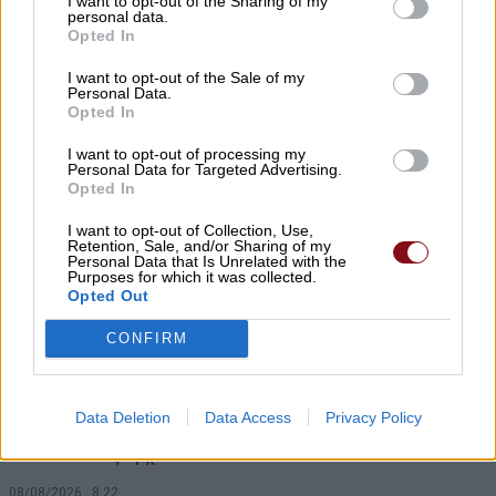
I want to opt-out of the Sharing of my
personal data.
κηδεία του Ιωάννη Μπρουζιούτη
Opted In
08/08/2026 , 9:40
I want to opt-out of the Sale of my
Personal Data.
Opted In
Δείτε που θα γίνει διακοπή ρεύματος
σήμερα Σάββατο και αύριο Κυριακή
I want to opt-out of processing my
Personal Data for Targeted Advertising.
08/08/2026 , 9:01
Opted In
I want to opt-out of Collection, Use,
Δύο ξεχωριστές εκδηλώσεις από τον
Retention, Sale, and/or Sharing of my
Personal Data that Is Unrelated with the
Πολιτιστικό Σύλλογο Κουτσουπιάς την
Purposes for which it was collected.
Opted Out
Κυριακή 9 Αυγούστου
CONFIRM
08/08/2026 , 8:54
Ε. Λιακούλη: Το σκάνδαλο των
Data Deletion
Data Access
Privacy Policy
υποκλοπών δεν μπορεί να μείνει στο
σκοτάδι ενός αρχείου
08/08/2026 , 8:22