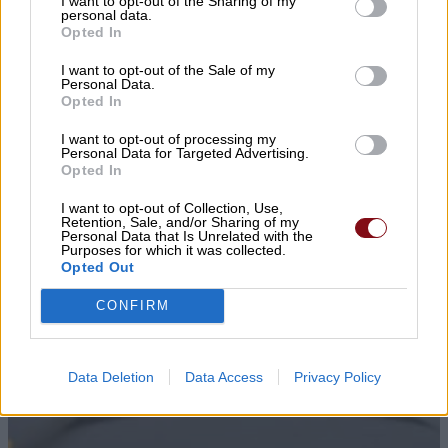
▌ΤΕΛΕΥΤΑΙΑ ΝΕΑ
I want to opt-out of the Sharing of my
personal data.
Opted In
I want to opt-out of the Sale of my
Personal Data.
Opted In
I want to opt-out of processing my
Personal Data for Targeted Advertising.
Opted In
I want to opt-out of Collection, Use,
Retention, Sale, and/or Sharing of my
Personal Data that Is Unrelated with the
Purposes for which it was collected.
Opted Out
CONFIRM
Data Deletion
Data Access
Privacy Policy