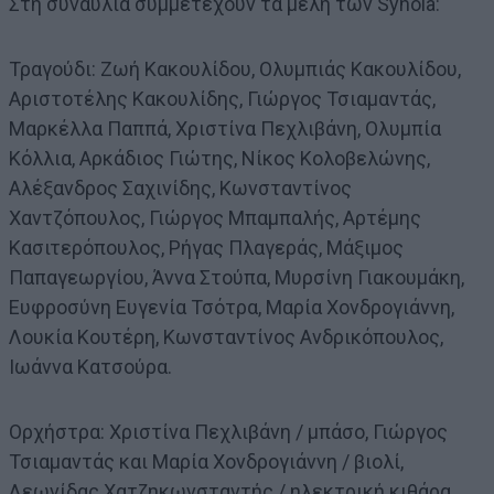
Στη συναυλία συμμετέχουν τα μέλη των Synola:
Τραγούδι: Ζωή Κακουλίδου, Ολυμπιάς Κακουλίδου,
Αριστοτέλης Κακουλίδης, Γιώργος Τσιαμαντάς,
Μαρκέλλα Παππά, Χριστίνα Πεχλιβάνη, Ολυμπία
Κόλλια, Αρκάδιος Γιώτης, Νίκος Κολοβελώνης,
Αλέξανδρος Σαχινίδης, Κωνσταντίνος
Χαντζόπουλος, Γιώργος Μπαμπαλής, Αρτέμης
Κασιτερόπουλος, Ρήγας Πλαγεράς, Μάξιμος
Παπαγεωργίου, Άννα Στούπα, Μυρσίνη Γιακουμάκη,
Ευφροσύνη Ευγενία Τσότρα, Μαρία Χονδρογιάννη,
Λουκία Κουτέρη, Κωνσταντίνος Ανδρικόπουλος,
Ιωάννα Κατσούρα.
Ορχήστρα: Χριστίνα Πεχλιβάνη / μπάσο, Γιώργος
Τσιαμαντάς και Μαρία Χονδρογιάννη / βιολί,
Λεωνίδας Χατζηκωνσταντής / ηλεκτρική κιθάρα,