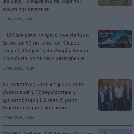
μια μύγα; Το παράξενο πείραμα που
έδωσε την απάντηση
08/08/2026 , 15:47
Η Ελλάδα χάνει το τρένο των startups:
Εκτός top 50 την ώρα που Κύπρος,
Τουρκία, Ρουμανία, Βουλγαρία, Βόρεια
Μακεδονία και Αλβανία επιταχύνουν
08/08/2026 , 12:40
Χρ. Καπετάνος: «Ένα αίτημα 25 ετών
γίνεται πράξη. Εξασφαλίστηκε η
χρηματοδότηση 1,2 εκατ. € για το
Δημοτικό Κτίριο Συκουρίου»
08/08/2026 , 10:53
ΣΥΦΩΕΛ: Χάθηκαν 153,74 εκατ. € για τις