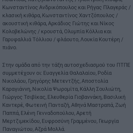
Κωνσταντίνος Ανδρικόπουλος και Ρήγας Πλαγεράς /
κλασική κιθάρα, Κωνσταντίνος Χαντζόπουλος /
ακουστική κιθάρα, Αρκάδιος Γιώτης και Νίκος
Κολοβελώνης / κρουστά, Ολυμπία Κόλλια και
Γαρυφαλλιά Τόλλιου / φλάουτο, Λουκία Κουτέρη /
πιάνο.
Στην ομάδα από την τάξη αυτοσχεδιασμού του ΠΤΠΕ
συμμετέχουν οι: Ευαγγελία Θαλαλαίου, Ροδία
Νικολάου, Γρηγόρης Μετεντζής, Αποστολία
Καραγιάννη, Νικολία Ψωρομίτα, Κάλλη Σουλιώτη,
Γιώργος Τσιβίκας, Ελευθερία Γιοβαννάκη, Βασιλική
Καντερέ, Φωτεινή Πανταζή, Αθηνά Μαστραπά, Ζωή
Παππά, Ελένη Γενναδοπούλου, Αρετή
Μερτζιμεκίδου, Ευφροσύνη Γραμμένου, Γεωργία
Παναγιώτου, Αζρά Μολλά.