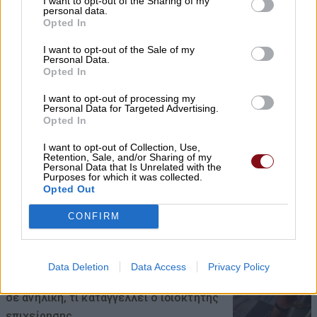
I want to opt-out of the Sharing of my
08/08/2026 , 12:40
personal data.
Opted In
I want to opt-out of the Sale of my
Personal Data.
Συναγερμός για φωτιά σε σπίτι στον
Opted In
Αμπελώνα
I want to opt-out of processing my
08/08/2026 , 12:05
Personal Data for Targeted Advertising.
Opted In
Χρ. Καπετάνος: «Ένα αίτημα 25 ετών
I want to opt-out of Collection, Use,
Retention, Sale, and/or Sharing of my
γίνεται πράξη. Εξασφαλίστηκε η
Personal Data that Is Unrelated with the
Purposes for which it was collected.
χρηματοδότηση 1,2 εκατ. € για το
Opted Out
Δημοτικό Κτίριο Συκουρίου»
CONFIRM
08/08/2026 , 10:53
«Πόσα θέλεις για το κορίτσι;»: Τουρίστας
Data Deletion
Data Access
Privacy Policy
στην Κρήτη ζητά… τιμή για να ασελγήσει
σε ανήλικη, τι καταγγέλλει ο ιδιοκτήτης
επιχείρησης