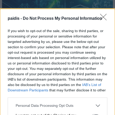
paidis -
Do Not Process My Personal Information
If you wish to opt-out of the sale, sharing to third parties, or
processing of your personal or sensitive information for
targeted advertising by us, please use the below opt-out
section to confirm your selection. Please note that after your
opt-out request is processed you may continue seeing
interest-based ads based on personal information utilized by
us or personal information disclosed to third parties prior to
your opt-out. You may separately opt-out of the further
disclosure of your personal information by third parties on the
Η Ελλάδα χάνει το τρένο των
IAB’s list of downstream participants. This information may
startups: Εκτός Top 50 την ώρα που
also be disclosed by us to third parties on the
IAB’s List of
Downstream Participants
that may further disclose it to other
Κύπρος, Τουρκία, Ρουμανία,
third parties.
Βουλγαρία, Βόρεια Μακεδονία και
Αλβανία επιταχύνουν
Personal Data Processing Opt Outs