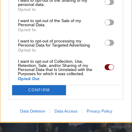
I want to opt-out of the Sharing of my
personal data.
ΑΝΑΒΑΘΜΙΖΟΝΤΑΙ ΛΕΙΤΟΥΡΓΙΚΑ ΚΑΙ
Opted In
ΑΙΣΘΗΤΙΚΑ ΤΑ ΚΕΠ ΤΟΥ ΔΗΜΟΥ ΕΛΑΣΣΟΝΑΣ
I want to opt-out of the Sale of my
Personal Data.
03/04/2024 , 16:45
Opted In
I want to opt-out of processing my
Personal Data for Targeted Advertising.
Opted In
I want to opt-out of Collection, Use,
Retention, Sale, and/or Sharing of my
Personal Data that Is Unrelated with the
Purposes for which it was collected.
Opted Out
CONFIRM
Data Deletion
Data Access
Privacy Policy