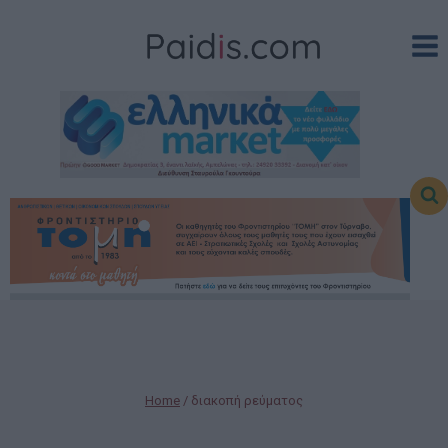
Skip
to
content
Home
/
διακοπή ρεύματος