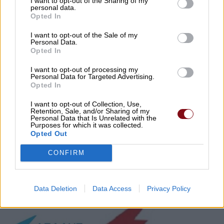
I want to opt-out of the Sharing of my
personal data.
Opted In
I want to opt-out of the Sale of my
Personal Data.
Opted In
I want to opt-out of processing my
Personal Data for Targeted Advertising.
Opted In
ΚΟΣΜΟΣ
I want to opt-out of Collection, Use,
Retention, Sale, and/or Sharing of my
Personal Data that Is Unrelated with the
Διακοπή Ρεύματος σε Ισπανία και
Purposes for which it was collected.
Opted Out
Πορτογαλία: «Πρωτοφανές Φαινόμενο»
σύμφωνα με Έκθεση
CONFIRM
03/10/2025 , 23:46
Data Deletion
Data Access
Privacy Policy