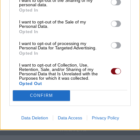
I want to opt-out of the Sharing of my
personal data.
Opted In
ΖΗΤΕΙΤΑΙ ΠΡΟΣΩΠΙΚΟ ΓΙΑ ΤΟ ΚΑΦΕ ΠΛΑΤΕΙΑ
ΣΤΟΝ ΑΜΠΕΛΩΝΑ
I want to opt-out of the Sale of my
Personal Data.
Opted In
24/04/2024 , 17:44
I want to opt-out of processing my
Personal Data for Targeted Advertising.
Opted In
I want to opt-out of Collection, Use,
Retention, Sale, and/or Sharing of my
Personal Data that Is Unrelated with the
Purposes for which it was collected.
Opted Out
CONFIRM
Data Deletion
Data Access
Privacy Policy