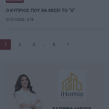
ΚΟΙΝΩΝΙΑ
Ο ΚΥΠΡΙΟΣ ΠΟΥ ΘΑ ΜΙΣΕΙ ΤΟ “6”
31/07/2020 , 0:18
Page
Next
1
2
3
…
6
navigation
Page