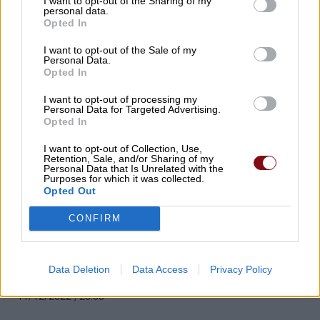
I want to opt-out of the Sharing of my
personal data.
ΕΝΑΣ ΥΠΕΡΤΥΧΕΡΟΣ ΜΕ 3 € ΚΕΡΔΙΣΕ 6 ΕΚ. €
Opted In
ΣΤΟ ΤΖΟΚΕΡ – ΔΕΙΤΕ ΠΟΥ ΠΑΙΧΤΗΚΕ ΤΟ
I want to opt-out of the Sale of my
ΧΡΥΣΟ ΔΕΛΤΙΟ
Personal Data.
Opted In
10/01/2023 , 23:30
I want to opt-out of processing my
Personal Data for Targeted Advertising.
Opted In
I want to opt-out of Collection, Use,
Retention, Sale, and/or Sharing of my
Personal Data that Is Unrelated with the
Purposes for which it was collected.
Opted Out
ΕΛΛΑΔΑ
CONFIRM
ΕΝΑΣ ΥΠΕΡΤΥΧΕΡΟΣ ΚΕΡΔΙΣΕ 9 ΕΚ. € ΣΤΟ
ΤΖΟΚΕΡ – ΠΟΥ ΠΑΙΧΤΗΚΕ ΤΟ «ΧΡΥΣΟ»
ΔΕΛΤΙΟ
Data Deletion
Data Access
Privacy Policy
11/12/2022 , 23:35