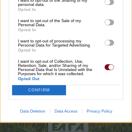
I want to opt-out of the Sharing of my
personal data.
Opted In
ΑΓΙΑ
I want to opt-out of the Sale of my
Β. Κόκκαλης: Αγνοούνται οι αποζημιώσεις
Personal Data.
Opted In
για τα κεράσια Αγιάς – Αναξιοποίητα τα
πορίσματα του ΕΛΓΑ
I want to opt-out of processing my
Personal Data for Targeted Advertising.
Opted In
18/02/2026 , 13:05
I want to opt-out of Collection, Use,
Retention, Sale, and/or Sharing of my
Personal Data that Is Unrelated with the
Purposes for which it was collected.
Opted Out
CONFIRM
Data Deletion
Data Access
Privacy Policy