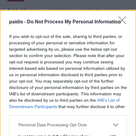
Από σήμερα οι ενστάσεις για τα πορίσματα
του παγετού του Μαρτίου 2025 στη Δ.Ε.
paidis -
Do Not Process My Personal Information
Νέσσωνα
If you wish to opt-out of the sale, sharing to third parties, or
04/03/2026 , 7:39
processing of your personal or sensitive information for
targeted advertising by us, please use the below opt-out
section to confirm your selection. Please note that after your
opt-out request is processed you may continue seeing
interest-based ads based on personal information utilized by
us or personal information disclosed to third parties prior to
your opt-out. You may separately opt-out of the further
disclosure of your personal information by third parties on the
IAB’s list of downstream participants. This information may
also be disclosed by us to third parties on the
IAB’s List of
Downstream Participants
that may further disclose it to other
third parties.
Personal Data Processing Opt Outs