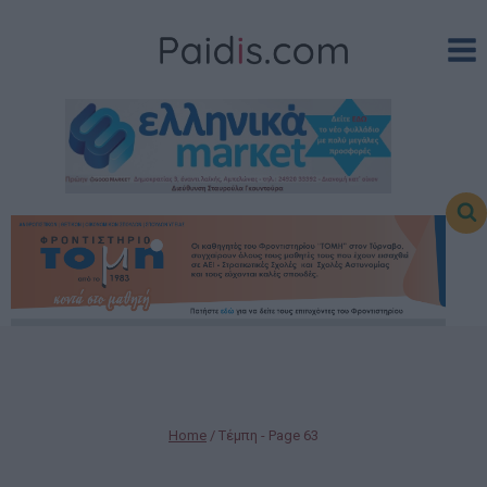
Skip
to
content
Home
/
Τέμπη
- Page 63