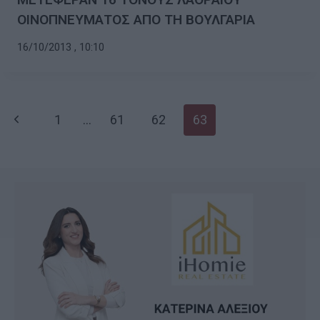
ΟΙΝΟΠΝΕΥΜΑΤΟΣ ΑΠΟ ΤΗ ΒΟΥΛΓΑΡΙΑ
16/10/2013 , 10:10
Page
Previous
1
…
61
62
63
navigation
Page