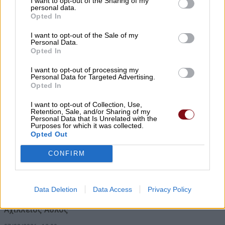
I want to opt-out of the Sharing of my
personal data.
07/08/2026 , 15:06
Opted In
I want to opt-out of the Sale of my
Personal Data.
Opted In
Δηλώσεις συμμετοχής για τα
Masterclasses στη Γιορτή Κρασιού
I want to opt-out of processing my
Personal Data for Targeted Advertising.
Αμπελώνα 2026
Opted In
07/08/2026 , 14:44
I want to opt-out of Collection, Use,
Retention, Sale, and/or Sharing of my
Personal Data that Is Unrelated with the
Purposes for which it was collected.
Τουρκία, Σαουδική Αραβία, και Πακιστάν
Opted Out
προχωρούν σε κοινή αμυντική συμφωνία
CONFIRM
07/08/2026 , 14:01
Τα Φάρσαλα τρέχουν ξανά στα χνάρια του
Data Deletion
Data Access
Privacy Policy
Αχιλλέα – Στις 27 Σεπτεμβρίου ο 12ος
Αχίλλειος Άθλος