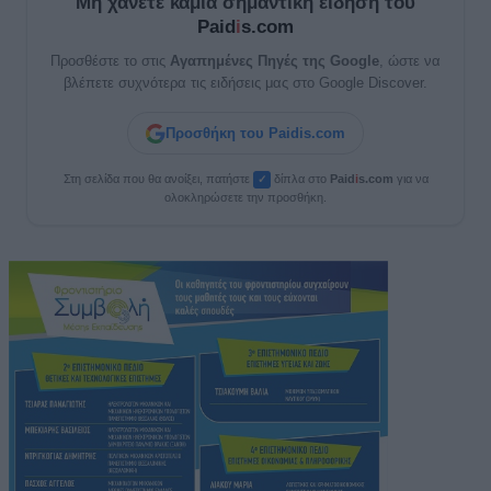
Μη χάνετε καμία σημαντική είδηση του
Paid
i
s.com
Προσθέστε το στις
Αγαπημένες Πηγές της Google
, ώστε να
βλέπετε συχνότερα τις ειδήσεις μας στο Google Discover.
Προσθήκη του Paidis.com
Στη σελίδα που θα ανοίξει, πατήστε
δίπλα στο
Paid
i
s.com
για να
✓
ολοκληρώσετε την προσθήκη.