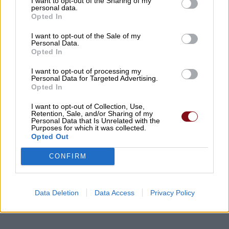
I want to opt-out of the Sharing of my
personal data.
Opted In
Χρ. Κέλλας: Σημαντικοί πόροι για την
κτηνοτροφία και το 2026
I want to opt-out of the Sale of my
Personal Data.
09/08/2026 , 9:45
Opted In
I want to opt-out of processing my
Νυχθημερόν ανοιχτά τα φώτα του
Personal Data for Targeted Advertising.
Opted In
δημοτικού φωτισμού σε Τύρναβο,
Γιάννουλη, Αμπελώνα, Βρυότοπο και
I want to opt-out of Collection, Use,
Retention, Sale, and/or Sharing of my
Δένδρα λόγω βλάβης του ΔΕΔΔΗΕ
Personal Data that Is Unrelated with the
Purposes for which it was collected.
09/08/2026 , 9:36
Opted Out
CONFIRM
Δείτε εδώ όλα τα νέα
Data Deletion
Data Access
Privacy Policy