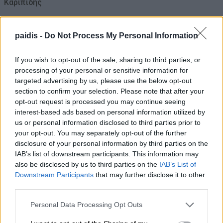
Καριπίδης
09/08/2026 , 11:07
paidis -
Do Not Process My Personal Information
Δύο συλλήψεις σε Λάρισα και Φάρσαλα
για διατάραξη κοινής ησυχίας
If you wish to opt-out of the sale, sharing to third parties, or
processing of your personal or sensitive information for
09/08/2026 , 10:41
targeted advertising by us, please use the below opt-out
section to confirm your selection. Please note that after your
Λάμπρος Ζάρρας: Οι αγρότες χρειάζονται
opt-out request is processed you may continue seeing
interest-based ads based on personal information utilized by
έργα, όχι επικοινωνιακούς
us or personal information disclosed to third parties prior to
πανηγυρισμούς
your opt-out. You may separately opt-out of the further
disclosure of your personal information by third parties on the
09/08/2026 , 10:17
IAB’s list of downstream participants. This information may
also be disclosed by us to third parties on the
IAB’s List of
Τροχαίο με τραυματίες αστυνομικούς –
Downstream Participants
that may further disclose it to other
Εκσφενδονίστηκαν από τη μοτοσικλέτα
third parties.
τους
Personal Data Processing Opt Outs
09/08/2026 , 10:14