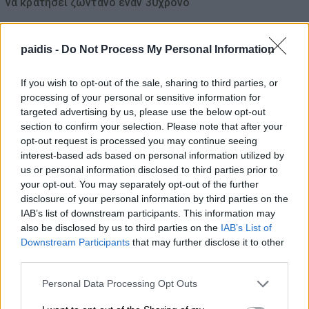
να κρατήσει ζωντανό έναν 30χρονο
09/08/2026 , 9:25
paidis -
Do Not Process My Personal Information
Διπλασιάζονται οι ανατιθέμενες εκτάσεις
πρασίνου στη Λάρισα – Συνολικά 1.120
If you wish to opt-out of the sale, sharing to third parties, or
processing of your personal or sensitive information for
στρέμματα υπό τη φροντίδα και επίβλεψη
targeted advertising by us, please use the below opt-out
του Δήμου Λαρισαίων
section to confirm your selection. Please note that after your
09/08/2026 , 9:09
opt-out request is processed you may continue seeing
interest-based ads based on personal information utilized by
us or personal information disclosed to third parties prior to
Τραγωδία στην Πάρο: Πνίγηκε 4χρονο
your opt-out. You may separately opt-out of the further
παιδί σε πισίνα – Προσήχθησαν
disclosure of your personal information by third parties on the
ιδιοκτήτης και γονείς
IAB’s list of downstream participants. This information may
also be disclosed by us to third parties on the
IAB’s List of
09/08/2026 , 8:22
Downstream Participants
that may further disclose it to other
third parties.
Αγοράζουμε όπλα, όχι όμως εθνική
Personal Data Processing Opt Outs
αυτονομία