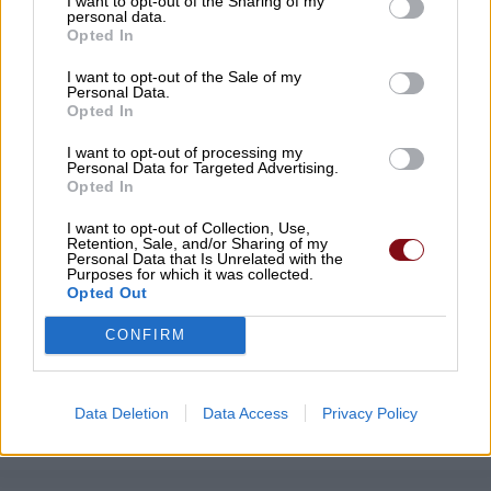
I want to opt-out of the Sharing of my
08/08/2026 , 23:57
personal data.
Opted In
Μ. Χαρακόπουλος: Ο ΕΛΓΑ αδυνατεί να
I want to opt-out of the Sale of my
Personal Data.
εντάξει σε ΚΟΕ τα βιολογικά μήλα
Opted In
08/08/2026 , 19:16
I want to opt-out of processing my
Personal Data for Targeted Advertising.
Opted In
Ξεκίνησε ο φωτογραφικός διαγωνισμός
«TLOUPAS PATH 2026»
I want to opt-out of Collection, Use,
Retention, Sale, and/or Sharing of my
08/08/2026 , 18:59
Personal Data that Is Unrelated with the
Purposes for which it was collected.
Opted Out
Δείτε εδώ όλα τα νέα
CONFIRM
Data Deletion
Data Access
Privacy Policy