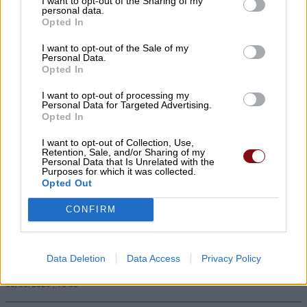
I want to opt-out of the Sharing of my
personal data.
γίνεται πράξη. Εξασφαλίστηκε η
Opted In
χρηματοδότηση 1,2 εκατ. € για το
I want to opt-out of the Sale of my
Δημοτικό Κτίριο Συκουρίου»
Personal Data.
Opted In
08/08/2026 , 10:53
I want to opt-out of processing my
Personal Data for Targeted Advertising.
«Πόσα θέλεις για το κορίτσι;»: Τουρίστας
Opted In
στην Κρήτη ζητά… τιμή για να ασελγήσει
I want to opt-out of Collection, Use,
σε ανήλικη, τι καταγγέλλει ο ιδιοκτήτης
Retention, Sale, and/or Sharing of my
Personal Data that Is Unrelated with the
επιχείρησης
Purposes for which it was collected.
Opted Out
08/08/2026 , 10:39
CONFIRM
ΣΥΦΩΕΛ: Χάθηκαν 153,74 εκατ. € για τις
μπαταρίες – Μεγάλη απώλεια για τις
Data Deletion
Data Access
Privacy Policy
μικρές επιχειρήσεις
08/08/2026 , 10:38