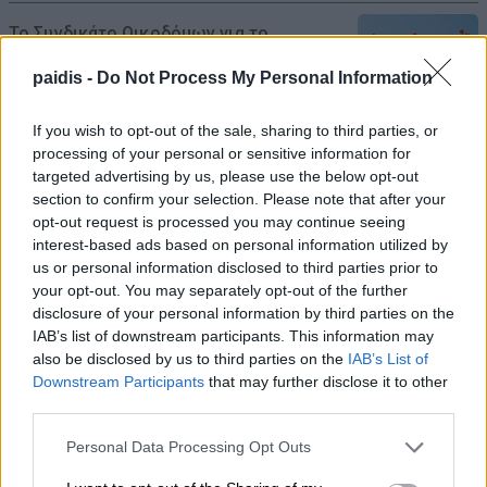
Το Συνδικάτο Οικοδόμων για το
αδειοδωρόσημο Αυγούστου
paidis -
Do Not Process My Personal Information
08/08/2026 , 18:42
If you wish to opt-out of the sale, sharing to third parties, or
processing of your personal or sensitive information for
Τι σχέση έχουν μια αγελάδα, μια ζέβρα και
targeted advertising by us, please use the below opt-out
μια μύγα; Το παράξενο πείραμα που
section to confirm your selection. Please note that after your
έδωσε την απάντηση
opt-out request is processed you may continue seeing
interest-based ads based on personal information utilized by
08/08/2026 , 15:47
us or personal information disclosed to third parties prior to
your opt-out. You may separately opt-out of the further
Η Ελλάδα χάνει το τρένο των startups:
disclosure of your personal information by third parties on the
Εκτός top 50 την ώρα που Κύπρος,
IAB’s list of downstream participants. This information may
also be disclosed by us to third parties on the
IAB’s List of
Τουρκία, Ρουμανία, Βουλγαρία, Βόρεια
Downstream Participants
that may further disclose it to other
Μακεδονία και Αλβανία επιταχύνουν
third parties.
08/08/2026 , 12:40
Personal Data Processing Opt Outs
Χρ. Καπετάνος: «Ένα αίτημα 25 ετών