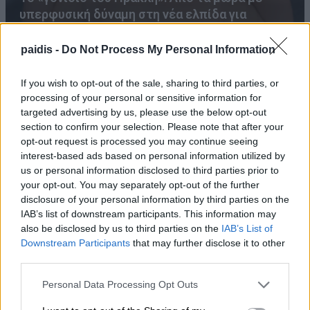
υπερφυσική δύναμη στη νέα ελπίδα για
εκατομμύρια ανθρώπους
paidis -
Do Not Process My Personal Information
If you wish to opt-out of the sale, sharing to third parties, or
processing of your personal or sensitive information for
targeted advertising by us, please use the below opt-out
section to confirm your selection. Please note that after your
opt-out request is processed you may continue seeing
interest-based ads based on personal information utilized by
us or personal information disclosed to third parties prior to
your opt-out. You may separately opt-out of the further
ΠΕΑΕΑ – ΔΣΕ και Ενωση Συντακτών τιμούν τον
disclosure of your personal information by third parties on the
αγωωνιστή δημοσιογράφο Κ. Βιδάλη
IAB’s list of downstream participants. This information may
also be disclosed by us to third parties on the
IAB’s List of
Downstream Participants
that may further disclose it to other
third parties.
Personal Data Processing Opt Outs