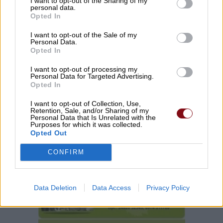
I want to opt-out of the Sharing of my
personal data.
Opted In
I want to opt-out of the Sale of my
Παραγωγός προσέφερε 2 τόνους καρπούζια
Personal Data.
στο Κοινωνικό Παντοπωλείο
Opted In
I want to opt-out of processing my
Personal Data for Targeted Advertising.
Opted In
I want to opt-out of Collection, Use,
Retention, Sale, and/or Sharing of my
Personal Data that Is Unrelated with the
Purposes for which it was collected.
Opted Out
CONFIRM
Data Deletion
Data Access
Privacy Policy