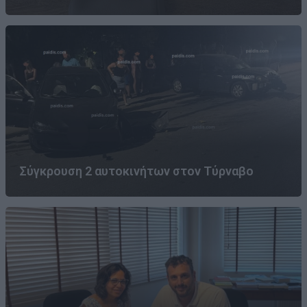
Σύγκρουση 2 αυτοκινήτων στον Τύρναβο