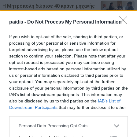
Η Μητρόπολη δώρισε 40 κράνη μηχανής
στο τμήμα Αμεσης Δράσης της Δ.Α.
Λάρισας
paidis -
Do Not Process My Personal Information
06/08/2026 , 9:25
If you wish to opt-out of the sale, sharing to third parties, or
processing of your personal or sensitive information for
Σύγκρουση ελικοπτέρων στη Ψάθα: «Δεν
targeted advertising by us, please use the below opt-out
section to confirm your selection. Please note that after your
υπήρξε τεχνικό πρόβλημα» – Η έρευνα
opt-out request is processed you may continue seeing
στρέφεται πλέον κυρίως στο ζήτημα του
interest-based ads based on personal information utilized by
συντονισμού των πτήσεων
us or personal information disclosed to third parties prior to
your opt-out. You may separately opt-out of the further
06/08/2026 , 8:32
disclosure of your personal information by third parties on the
IAB’s list of downstream participants. This information may
Φορτίζετε το κινητό όλη νύχτα; Τί λένε οι
also be disclosed by us to third parties on the
IAB’s List of
ειδικοί
Downstream Participants
that may further disclose it to other
third parties.
05/08/2026 , 21:57
Personal Data Processing Opt Outs
Βραδιά παλιού, καλού ελληνικού