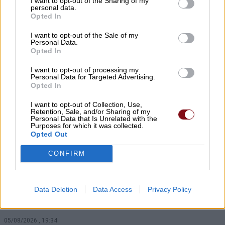
I want to opt-out of the Sharing of my
κινηματογράφου στην Κουτσουπιά
personal data.
Opted In
05/08/2026 , 20:52
I want to opt-out of the Sale of my
Personal Data.
Νέο μεσιτικό γραφείο ihomie – Κατερίνα
Opted In
Αλεξίου
I want to opt-out of processing my
Personal Data for Targeted Advertising.
05/08/2026 , 20:36
Opted In
I want to opt-out of Collection, Use,
ΛΑ.ΣΥ.: Η διοίκηση Μαμάκου διευρύνει την
Retention, Sale, and/or Sharing of my
Personal Data that Is Unrelated with the
ιδιωτικοποίηση της υπηρεσίας πρασίνου
Purposes for which it was collected.
μέχρι το 2028
Opted Out
05/08/2026 , 20:23
CONFIRM
Δήμος Λαρισαίων: Προειλημμένη
Data Deletion
Data Access
Privacy Policy
απόφαση και προμελετημένο πολιτικό
θέατρο η αποχώρηση της Συμπαράταξης
05/08/2026 , 19:34