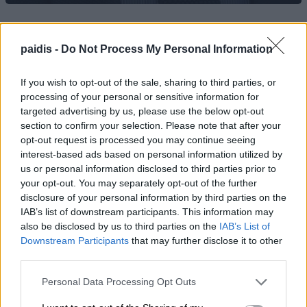
Κ. Αγοραστός: Σκιές για το κόστος, τους
paidis -
Do Not Process My Personal Information
όρους, τον τρόπο και τον φορέα
δημοπράτησης των κολυμβητικών
If you wish to opt-out of the sale, sharing to third parties, or
δεξαμενών
processing of your personal or sensitive information for
targeted advertising by us, please use the below opt-out
07/08/2026 , 21:21
section to confirm your selection. Please note that after your
opt-out request is processed you may continue seeing
Γ. Καριπίδης: Να ενισχυθούν άμεσα οι
interest-based ads based on personal information utilized by
υποστελεχωμένες Πυροσβεστικές
us or personal information disclosed to third parties prior to
your opt-out. You may separately opt-out of the further
Υπηρεσίες της Π.Ε. Λάρισας
disclosure of your personal information by third parties on the
07/08/2026 , 21:17
IAB’s list of downstream participants. This information may
also be disclosed by us to third parties on the
IAB’s List of
Downstream Participants
that may further disclose it to other
Προσλήψεις επικουρικού νοσηλευτικού
third parties.
προσωπικού στα Κ.Υ. Αγιάς και Γόννων
Personal Data Processing Opt Outs
07/08/2026 , 21:13