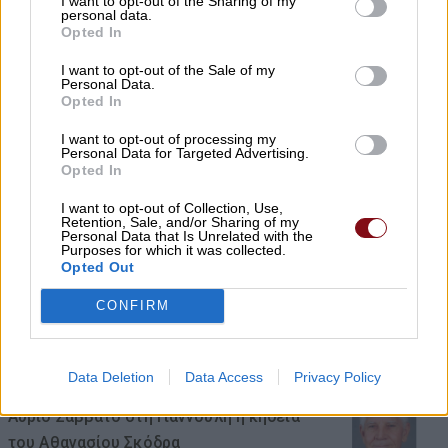
I want to opt-out of the Sharing of my
personal data.
Αύριο Σάββατο στη Λάρισα η κηδεία του
Opted In
Αθανασίου Ράγια
I want to opt-out of the Sale of my
07/08/2026 , 21:09
Personal Data.
Opted In
Ταϊλάνδη: 14χρονος άνοιξε πυρ σε
I want to opt-out of processing my
Personal Data for Targeted Advertising.
σχολείο – Σκότωσε 5 εκπαιδευτικούς και
Opted In
τους παππούδες του
I want to opt-out of Collection, Use,
Retention, Sale, and/or Sharing of my
07/08/2026 , 20:35
Personal Data that Is Unrelated with the
Purposes for which it was collected.
Opted Out
Εορτασμός της Μεταμόρφωσης στο
«χωριό των Λαρισαίων» στην Ουγκάντα
CONFIRM
με νέα ομαδική βάπτιση
07/08/2026 , 20:17
Data Deletion
Data Access
Privacy Policy
Αύριο Σάββατο στη Γιάννουλη η κηδεία
του Αθανασίου Σκόδρα