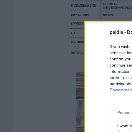
paidis -
Do
If you wish 
sensitive in
confirm you
continue se
information 
further disc
participants
Downstream 
Persona
I want t