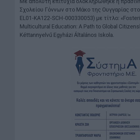
Με απόλυτη επιτυχία ολοκληρώθηκε η πράσιν
Σχολείου Γόννων στο Μάκο της Ουγγαρίας στο
EL01-KA122-SCH-000330053) με τίτλο: «Fostering
Multicultural Education: A Path to Global Citi
Kéttannyelvű Egyházi Általános Iskola.