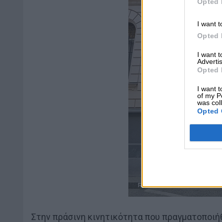
Opted 
I want t
Opted 
I want 
Advertis
Opted 
I want t
of my P
was col
Opted 
Στην πράσινη κινητικότητα που πραγματοποιήθ