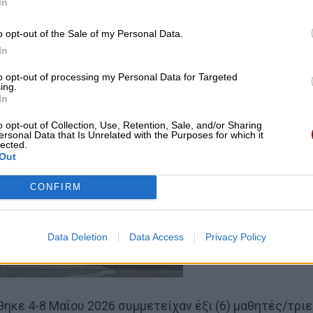
In
o opt-out of the Sale of my Personal Data.
In
to opt-out of processing my Personal Data for Targeted
ing.
In
o opt-out of Collection, Use, Retention, Sale, and/or Sharing
ersonal Data that Is Unrelated with the Purposes for which it
lected.
Out
CONFIRM
Data Deletion
Data Access
Privacy Policy
ηκε 4-8 Μαΐου 2026 συμμετείχαν έξι (6) μαθητές/τρι