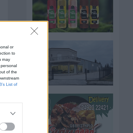
sonal or
ection to
ou may
 personal
out of the
 downstream
B’s List of