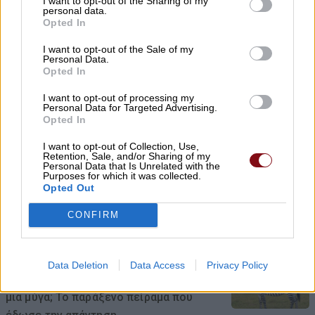
I want to opt-out of the Sharing of my
Μ. Χαρακόπουλος: Ο ΕΛΓΑ αδυνατεί
personal data.
Opted In
να εντάξει σε ΚΟΕ τα βιολογικά μήλα
I want to opt-out of the Sale of my
Personal Data.
08/08/2026 , 19:16
Opted In
I want to opt-out of processing my
Personal Data for Targeted Advertising.
Ξεκίνησε ο φωτογραφικός διαγωνισμός
Opted In
«TLOUPAS PATH 2026»
I want to opt-out of Collection, Use,
Retention, Sale, and/or Sharing of my
08/08/2026 , 18:59
Personal Data that Is Unrelated with the
Purposes for which it was collected.
Opted Out
Το Συνδικάτο Οικοδόμων για το
CONFIRM
αδειοδωρόσημο Αυγούστου
08/08/2026 , 18:42
Data Deletion
Data Access
Privacy Policy
Τι σχέση έχουν μια αγελάδα, μια ζέβρα και
μια μύγα; Το παράξενο πείραμα που