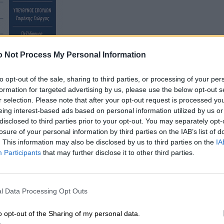
 Not Process My Personal Information
to opt-out of the sale, sharing to third parties, or processing of your per
formation for targeted advertising by us, please use the below opt-out s
εργασίας, της κατάτμησης των αδειών και η θέσπιση
r selection. Please note that after your opt-out request is processed y
eing interest-based ads based on personal information utilized by us or
disclosed to third parties prior to your opt-out. You may separately opt-
η για 35ωρο και τετραήμερη εργασία χωρίς μεταβολή
losure of your personal information by third parties on the IAB’s list of
 η κυβέρνηση Μητσοτάκη πράττει ακριβώς το
. This information may also be disclosed by us to third parties on the
IA
Participants
that may further disclose it to other third parties.
l Data Processing Opt Outs
o opt-out of the Sharing of my personal data.