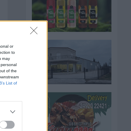
sonal or
ection to
ou may
 personal
out of the
 downstream
B’s List of