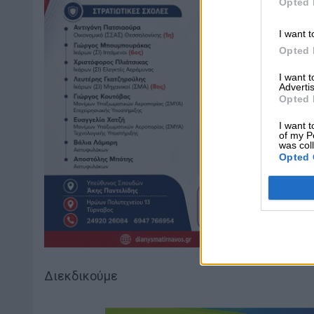
Opted 
I want t
Opted 
I want 
Advertis
Opted 
I want t
of my P
was col
Opted 
Διεκδικούμε