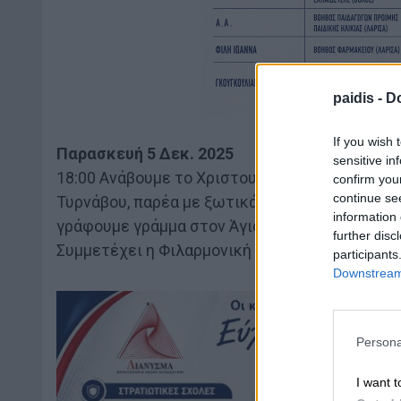
paidis -
Do
If you wish 
Παρασκευή 5 Δεκ. 2025
sensitive in
18:00 Ανάβουμε το Χριστουγεννιάτικο δένδρο 
confirm you
continue se
Τυρνάβου, παρέα με ξωτικά και μασκότ των Χρ
information 
γράφουμε γράμμα στον Άγιο Βασίλη
further disc
Συμμετέχει η Φιλαρμονική Δήμου Τυρνάβου στα
participants
Downstream 
Persona
I want t