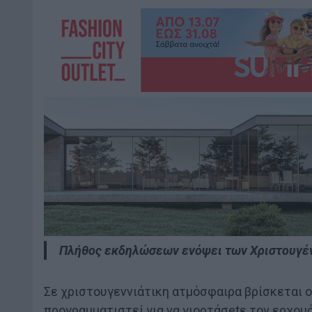
Πλήθος εκδηλώσεων ενόψει των Χριστουγέν
Σε χριστουγεννιάτικη ατμόσφαιρα βρίσκεται
προγραμματιστεί για να γιορτάσetε τον ερχομ