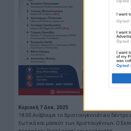
Opted 
I want t
Opted 
I want 
Advertis
Opted 
I want t
of my P
was col
Opted 
Κυριακή 7 Δεκ. 2025
18:00 Ανάβουμε το Χριστουγεννιάτικο δέντρο 
ξωτικά και μασκότ των Χριστουγέννων. Ο Εκ
προσφέρει ζεστό κρασί και κεράσματα.