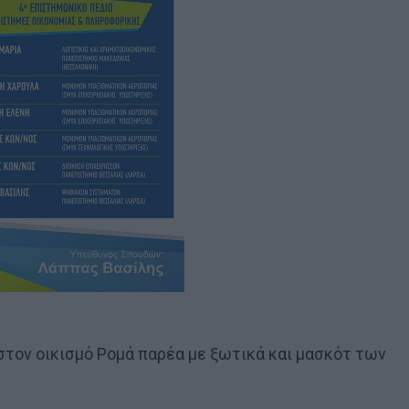
στον οικισμό Ρομά παρέα με ξωτικά και μασκότ των