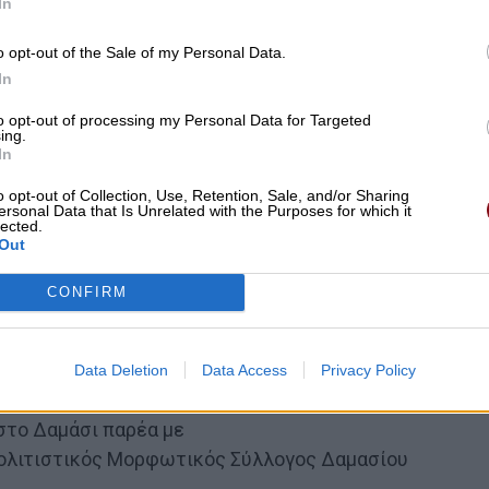
In
o opt-out of the Sale of my Personal Data.
In
to opt-out of processing my Personal Data for Targeted
ing.
In
o opt-out of Collection, Use, Retention, Sale, and/or Sharing
ersonal Data that Is Unrelated with the Purposes for which it
lected.
Out
CONFIRM
Data Deletion
Data Access
Privacy Policy
στο Δαμάσι παρέα με
πολιτιστικός Μορφωτικός Σύλλογος Δαμασίου