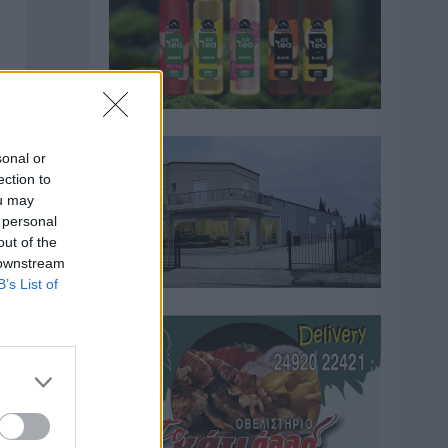
sonal or
ection to
ou may
 personal
out of the
 downstream
B’s List of