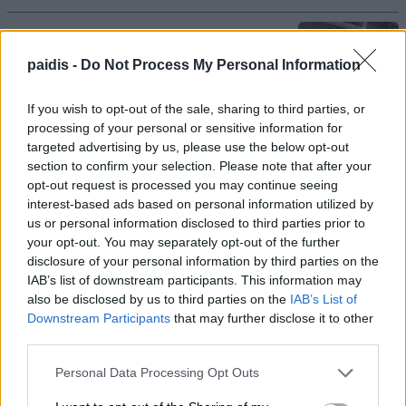
«Πόσα θέλεις για το κορίτσι;»: Τουρίστας
στην Κρήτη ζητά… τιμή για να ασελγήσει
paidis -
Do Not Process My Personal Information
σε ανήλικη, τι καταγγέλλει ο ιδιοκτήτης
επιχείρησης
If you wish to opt-out of the sale, sharing to third parties, or
processing of your personal or sensitive information for
08/08/2026 , 10:39
targeted advertising by us, please use the below opt-out
section to confirm your selection. Please note that after your
opt-out request is processed you may continue seeing
ΣΥΦΩΕΛ: Χάθηκαν 153,74 εκατ. € για τις
interest-based ads based on personal information utilized by
μπαταρίες – Μεγάλη απώλεια για τις
us or personal information disclosed to third parties prior to
μικρές επιχειρήσεις
your opt-out. You may separately opt-out of the further
disclosure of your personal information by third parties on the
08/08/2026 , 10:38
IAB’s list of downstream participants. This information may
also be disclosed by us to third parties on the
IAB’s List of
Κρούσμα λοίμωξης από τον ιό του Δυτ.
Downstream Participants
that may further disclose it to other
Νείλου στους Γόννους – Θα γίνει
third parties.
ψεκασμός το βράδυ της Δευτέρας
Personal Data Processing Opt Outs
08/08/2026 , 10:18