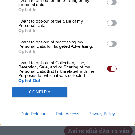
I want to opt-out of the Sharing of my
personal data.
Opted In
Αυγερινός επανέρχεται κατά Καρυστιανού
και Γρατσία: Πολιτική σπέκουλα,
I want to opt-out of the Sale of my
Personal Data.
παραπληροφόρηση και προσωπικές
Opted In
επιθέσεις
I want to opt-out of processing my
08/08/2026 , 10:18
Personal Data for Targeted Advertising.
Opted In
Σήμερα Σάββατο στην Κρανιά Ελασσόνας η
I want to opt-out of Collection, Use,
Retention, Sale, and/or Sharing of my
κηδεία του Ιωάννη Μπρουζιούτη
Personal Data that Is Unrelated with the
Purposes for which it was collected.
08/08/2026 , 9:40
Opted Out
CONFIRM
Δείτε που θα γίνει διακοπή ρεύματος
σήμερα Σάββατο και αύριο Κυριακή
08/08/2026 , 9:01
Data Deletion
Data Access
Privacy Policy
Δείτε εδώ όλα τα νέα