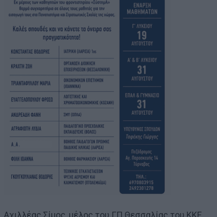
Αχιλλέας Σίμος, μέλος του ΓΠ Θεσσαλίας του ΚΚΕ,