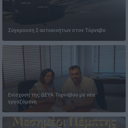
Σύγκρουση 2 αυτοκινήτων στον Τύρναβο
Ενίσχυση της ΔΕΥΑ Τυρνάβου με νέα
εργαζόμενη