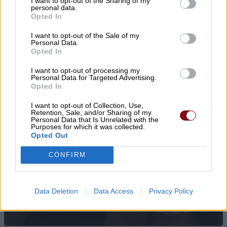
I want to opt-out of the Sharing of my
personal data.
Opted In
I want to opt-out of the Sale of my
Personal Data.
Opted In
I want to opt-out of processing my
Personal Data for Targeted Advertising.
Opted In
I want to opt-out of Collection, Use,
Retention, Sale, and/or Sharing of my
Personal Data that Is Unrelated with the
Purposes for which it was collected.
Opted Out
Μητέρα και γιαγιά φέρονται να
δολοφόνησαν τέσσερα παιδιά της
CONFIRM
οικογένειας πριν βάλουν τέλος στη
ζωή τους
Data Deletion
Data Access
Privacy Policy
06/08/2026 , 9:29