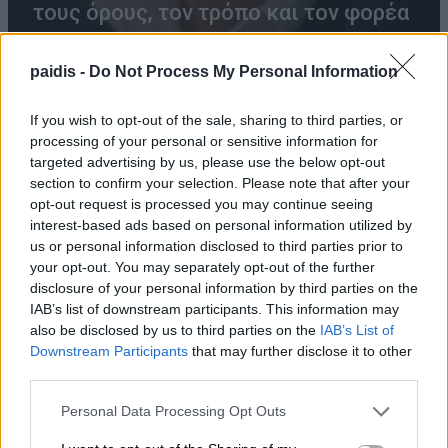
τους όρους, τον τρόπο και τον φορέα
δημοπράτησης των κολυμβητικών
δεξαμενών
paidis -
Do Not Process My Personal Information
07/08/2026 , 21:21
If you wish to opt-out of the sale, sharing to third parties, or
processing of your personal or sensitive information for
targeted advertising by us, please use the below opt-out
section to confirm your selection. Please note that after your
Γ. Καριπίδης: Να ενισχυθούν άμεσα οι
opt-out request is processed you may continue seeing
υποστελεχωμένες Πυροσβεστικές
interest-based ads based on personal information utilized by
us or personal information disclosed to third parties prior to
Υπηρεσίες της Π.Ε. Λάρισας
your opt-out. You may separately opt-out of the further
07/08/2026 , 21:17
disclosure of your personal information by third parties on the
IAB’s list of downstream participants. This information may
also be disclosed by us to third parties on the
IAB’s List of
Προσλήψεις επικουρικού νοσηλευτικού
Downstream Participants
that may further disclose it to other
προσωπικού στα Κ.Υ. Αγιάς και Γόννων
third parties.
07/08/2026 , 21:13
Personal Data Processing Opt Outs
Αύριο Σάββατο στη Λάρισα η κηδεία του