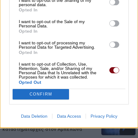
I want to opt-out of the Sharing of my
personal data.
Αθανασίου Ράγια
Opted In
07/08/2026 , 21:09
I want to opt-out of the Sale of my
Personal Data.
Opted In
Ταϊλάνδη: 14χρονος άνοιξε πυρ σε
σχολείο – Σκότωσε 5 εκπαιδευτικούς και
I want to opt-out of processing my
Personal Data for Targeted Advertising.
τους παππούδες του
Opted In
07/08/2026 , 20:35
I want to opt-out of Collection, Use,
Retention, Sale, and/or Sharing of my
Personal Data that Is Unrelated with the
Purposes for which it was collected.
Εορτασμός της Μεταμόρφωσης στο
Opted Out
«χωριό των Λαρισαίων» στην Ουγκάντα
με νέα ομαδική βάπτιση
CONFIRM
07/08/2026 , 20:17
Data Deletion
Data Access
Privacy Policy
Θύματα φάρσας εκπαιδευτικός και
καταστηματάρχες στον Αμπελώνα