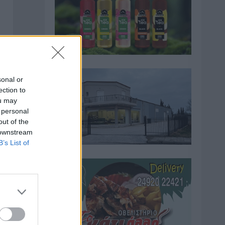
sonal or
ection to
ou may
 personal
out of the
 downstream
B’s List of