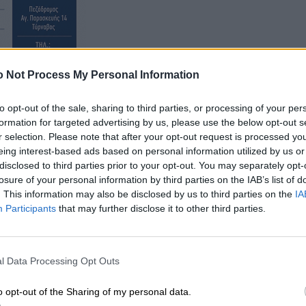
 Not Process My Personal Information
ία σημαντική είδηση του
to opt-out of the sale, sharing to third parties, or processing of your per
formation for targeted advertising by us, please use the below opt-out s
Paid
i
s.com
r selection. Please note that after your opt-out request is processed y
ημένες Πηγές της Google
, ώστε να
eing interest-based ads based on personal information utilized by us or
 ειδήσεις μας στο Google Discover.
disclosed to third parties prior to your opt-out. You may separately opt-
losure of your personal information by third parties on the IAB’s list of
ήκη του Paidis.com
. This information may also be disclosed by us to third parties on the
IA
Participants
that may further disclose it to other third parties.
, πατήστε
δίπλα στο
Paid
i
s.com
για να
✓
ρώσετε την προσθήκη.
l Data Processing Opt Outs
o opt-out of the Sharing of my personal data.