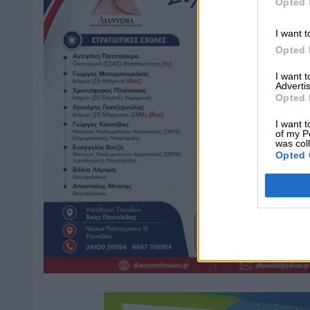
Opted 
I want t
Opted 
I want 
Advertis
Opted 
I want t
of my P
was col
Opted 