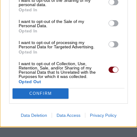
I want to opt-out of the Sharing of my
09/08/2026 , 10:41
personal data.
Opted In
Λάμπρος Ζάρρας: Οι αγρότες χρειάζονται
I want to opt-out of the Sale of my
Personal Data.
έργα, όχι επικοινωνιακούς
Opted In
πανηγυρισμούς
I want to opt-out of processing my
09/08/2026 , 10:17
Personal Data for Targeted Advertising.
Opted In
Τροχαίο με τραυματίες αστυνομικούς –
I want to opt-out of Collection, Use,
Retention, Sale, and/or Sharing of my
Εκσφενδονίστηκαν από τη μοτοσικλέτα
Personal Data that Is Unrelated with the
Purposes for which it was collected.
τους
Opted Out
09/08/2026 , 10:14
CONFIRM
Δείτε εδώ όλα τα νέα
Data Deletion
Data Access
Privacy Policy