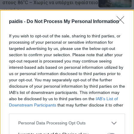
στους 86°C – Χωρίς να υπάρχει ηφαίστειο
κοντά του
09/08/2026 , 12:56
paidis -
Do Not Process My Personal Information
If you wish to opt-out of the sale, sharing to third parties, or
Drones πάνω από γερμανική στρατιωτική
processing of your personal or sensitive information for
βάση με υπόγεια αποθήκη και
targeted advertising by us, please use the below opt-out
εγκαταστάσεις Patriot
section to confirm your selection. Please note that after your
opt-out request is processed you may continue seeing
09/08/2026 , 11:19
interest-based ads based on personal information utilized by
us or personal information disclosed to third parties prior to
Για τα προβλήματα γεωργών και
your opt-out. You may separately opt-out of the further
κτηνοτρόφων ενημερώθηκε ο Γιάννης
disclosure of your personal information by third parties on the
IAB’s list of downstream participants. This information may
Καριπίδης
also be disclosed by us to third parties on the
IAB’s List of
09/08/2026 , 11:07
Downstream Participants
that may further disclose it to other
third parties.
Δύο συλλήψεις σε Λάρισα και Φάρσαλα
Personal Data Processing Opt Outs
για διατάραξη κοινής ησυχίας