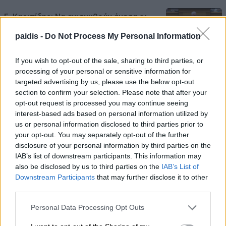
Γ. Καριπίδης: Να ενισχυθούν άμεσα οι
υποστελεχωμένες Πυροσβεστικές
paidis -
Do Not Process My Personal Information
Υπηρεσίες της Π.Ε. Λάρισας
If you wish to opt-out of the sale, sharing to third parties, or
07/08/2026 , 21:17
processing of your personal or sensitive information for
targeted advertising by us, please use the below opt-out
Προσλήψεις επικουρικού νοσηλευτικού
section to confirm your selection. Please note that after your
προσωπικού στα Κ.Υ. Αγιάς και Γόννων
opt-out request is processed you may continue seeing
interest-based ads based on personal information utilized by
07/08/2026 , 21:13
us or personal information disclosed to third parties prior to
your opt-out. You may separately opt-out of the further
Αύριο Σάββατο στη Λάρισα η κηδεία του
disclosure of your personal information by third parties on the
IAB’s list of downstream participants. This information may
Αθανασίου Ράγια
also be disclosed by us to third parties on the
IAB’s List of
07/08/2026 , 21:09
Downstream Participants
that may further disclose it to other
third parties.
Ταϊλάνδη: 14χρονος άνοιξε πυρ σε
Personal Data Processing Opt Outs
σχολείο – Σκότωσε 5 εκπαιδευτικούς και