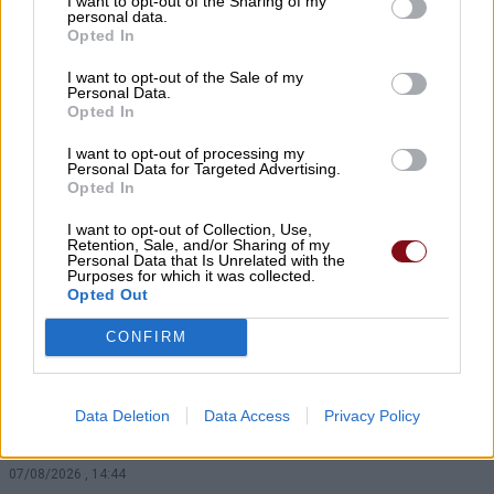
I want to opt-out of the Sharing of my
τους παππούδες του
personal data.
Opted In
07/08/2026 , 20:35
I want to opt-out of the Sale of my
Personal Data.
Εορτασμός της Μεταμόρφωσης στο
Opted In
«χωριό των Λαρισαίων» στην Ουγκάντα
I want to opt-out of processing my
με νέα ομαδική βάπτιση
Personal Data for Targeted Advertising.
Opted In
07/08/2026 , 20:17
I want to opt-out of Collection, Use,
Retention, Sale, and/or Sharing of my
Αύριο Σάββατο στη Γιάννουλη η κηδεία
Personal Data that Is Unrelated with the
Purposes for which it was collected.
του Αθανασίου Σκόδρα
Opted Out
07/08/2026 , 15:06
CONFIRM
Δηλώσεις συμμετοχής για τα
Masterclasses στη Γιορτή Κρασιού
Data Deletion
Data Access
Privacy Policy
Αμπελώνα 2026
07/08/2026 , 14:44