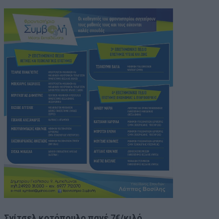
Σνίτσελ κοτόπουλο πανέ 7€/κιλό