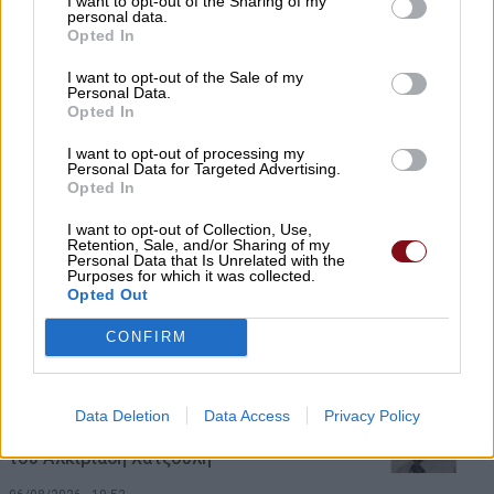
I want to opt-out of the Sharing of my
personal data.
Παραγωγός προσέφερε 2 τόνους
Opted In
καρπούζια στο Κοινωνικό Παντοπωλείο
I want to opt-out of the Sale of my
Personal Data.
06/08/2026 , 23:14
Opted In
Τα υπερηχητικά αεροπλάνα επιστρέφουν
I want to opt-out of processing my
Personal Data for Targeted Advertising.
δεκαετίες μετά το Concorde
Opted In
06/08/2026 , 22:53
I want to opt-out of Collection, Use,
Retention, Sale, and/or Sharing of my
Personal Data that Is Unrelated with the
Χρ. Καπετάνος: Τιμή στη μεγάλη γιορτή
Purposes for which it was collected.
Opted Out
της Ορθοδοξίας και στις Ένοπλες
Δυνάμεις
CONFIRM
06/08/2026 , 21:54
Data Deletion
Data Access
Privacy Policy
Αύριο Παρασκευή στο Δομένικο η κηδεία
του Αλκιβιάδη Χατζούλη