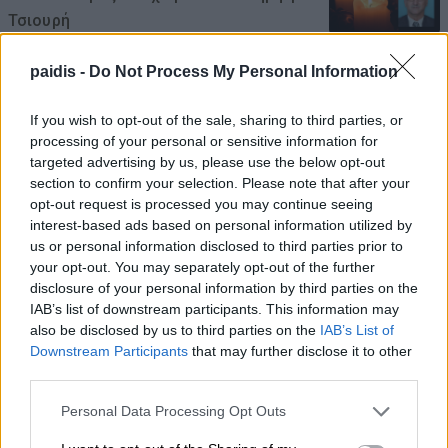
Τσιουρή
06/08/2026 , 23:47
paidis -
Do Not Process My Personal Information
Κάλυψη κενών θέσεων στο Πρότυπο ΓΕΛ
If you wish to opt-out of the sale, sharing to third parties, or
με τέστ δεξιοτήτων
processing of your personal or sensitive information for
targeted advertising by us, please use the below opt-out
06/08/2026 , 23:33
section to confirm your selection. Please note that after your
opt-out request is processed you may continue seeing
Συνελήφθη 22χρονος για απόπειρα
interest-based ads based on personal information utilized by
απάτης σε βάρος Λαρισαίας
us or personal information disclosed to third parties prior to
your opt-out. You may separately opt-out of the further
06/08/2026 , 23:25
disclosure of your personal information by third parties on the
IAB’s list of downstream participants. This information may
also be disclosed by us to third parties on the
IAB’s List of
ΠΕΑΕΑ – ΔΣΕ και Ενωση Συντακτών
Downstream Participants
that may further disclose it to other
τιμούν τον αγωωνιστή δημοσιογράφο Κ.
third parties.
Βιδάλη
Personal Data Processing Opt Outs
06/08/2026 , 23:19