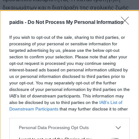
δικαιωμάτων και η διατάραξη της σχολικής ζωής
δεν είναι δείκτης άσκησης πολιτικής κοινωνικής
paidis -
Do Not Process My Personal Information
ευαισθησίας. Τέλος τονίζουμε, για μια ακόμη φορά,
πως το ζήτημα του υποσιτισμού των μαθητών δε
If you wish to opt-out of the sale, sharing to third parties, or
λύνεται με αποσπασματικά και κακοσχεδιασμένα
processing of your personal or sensitive information for
μέτρα αλλά με την άρση των πολιτικών της
targeted advertising by us, please use the below opt-out
section to confirm your selection. Please note that after your
εξαθλίωσης των εργαζομένων που έχουν επιβάλει
opt-out request is processed you may continue seeing
οι μνημονιακές πολιτικές που εφαρμόζονται στη
interest-based ads based on personal information utilized by
χώρα μας. Το επόμενο διάστημα η Ομοσπονδία θα
us or personal information disclosed to third parties prior to
προχωρήσει και σε άλλες πρωτοβουλίες για το
your opt-out. You may separately opt-out of the further
disclosure of your personal information by third parties on the
ζήτημα. Η Δ.Ο.Ε. υπερασπίζεται το δημόσιο δωρεάν
IAB’s list of downstream participants. This information may
σχολείο για όλους τους μαθητές, τα μορφωτικά
also be disclosed by us to third parties on the
IAB’s List of
δικαιώματα των μαθητών και τα εργασιακά
Downstream Participants
that may further disclose it to other
third parties.
δικαιώματα των εκπαιδευτικών.
Personal Data Processing Opt Outs