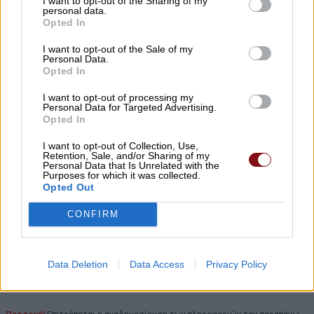
Μη χάνετε καμία σημαντική είδηση του
I want to opt-out of the Sharing of my
personal data.
Paid
i
s.com
Opted In
Προσθέστε το στις
Αγαπημένες Πηγές της Google
, ώστε να
I want to opt-out of the Sale of my
βλέπετε συχνότερα τις ειδήσεις μας στο Google Discover.
Personal Data.
Opted In
Προσθήκη του Paidis.com
I want to opt-out of processing my
Personal Data for Targeted Advertising.
Στη σελίδα που θα ανοίξει, πατήστε
δίπλα στο
Paid
i
s.com
για να
✓
Opted In
ολοκληρώσετε την προσθήκη.
I want to opt-out of Collection, Use,
Retention, Sale, and/or Sharing of my
Personal Data that Is Unrelated with the
Purposes for which it was collected.
Opted Out
CONFIRM
Data Deletion
Data Access
Privacy Policy