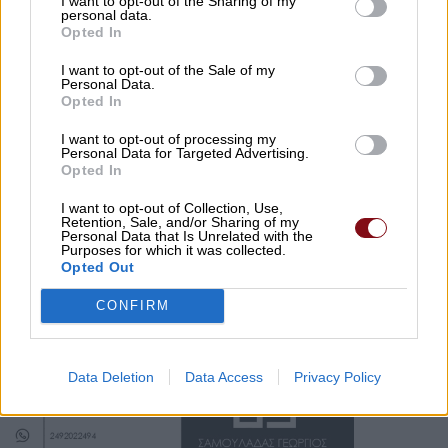
I want to opt-out of the Sharing of my
αρχή του ΣΥΡΙΖΑ-ΠΑΣΟΚ κ.α. στη Λάρισα και να
personal data.
Opted In
πάρει μέρος στην αυριανή συνεδρίαση του
δημοτικού συμβουλίου στις 7:30 το απόγευμα.
I want to opt-out of the Sale of my
Personal Data.
Opted In
Μη χάνετε καμία σημαντική είδηση του
I want to opt-out of processing my
Personal Data for Targeted Advertising.
Paid
i
s.com
Opted In
Προσθέστε το στις
Αγαπημένες Πηγές της Google
, ώστε να
I want to opt-out of Collection, Use,
βλέπετε συχνότερα τις ειδήσεις μας στο Google Discover.
Retention, Sale, and/or Sharing of my
Personal Data that Is Unrelated with the
Purposes for which it was collected.
Προσθήκη του Paidis.com
Opted Out
Στη σελίδα που θα ανοίξει, πατήστε
δίπλα στο
Paid
i
s.com
για να
✓
CONFIRM
ολοκληρώσετε την προσθήκη.
Data Deletion
Data Access
Privacy Policy