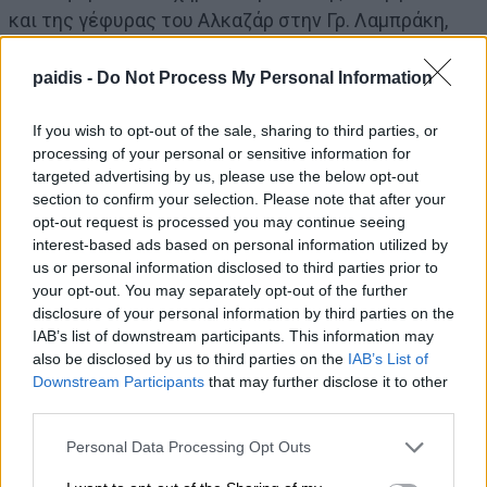
και της γέφυρας του Αλκαζάρ στην Γρ. Λαμπράκη,
και να κουμπώνει στον εξωτερικό δακτύλιο της
πόλης στον κυκλικό κόμβο της ΔΕΥΑΛ.
paidis -
Do Not Process My Personal Information
If you wish to opt-out of the sale, sharing to third parties, or
Όσον αφορά τις παρεμβάσεις στην Κρανώνος δεν
processing of your personal or sensitive information for
διαφωνούμε να γίνουν αναπλάσεις και δρόμος ήπιας
targeted advertising by us, please use the below opt-out
section to confirm your selection. Please note that after your
κυκλοφορίας, αλλά να μην καταστραφεί το πάρκο
opt-out request is processed you may continue seeing
που υπάρχει, να αναβαθμιστεί η παιδική χαρά και
interest-based ads based on personal information utilized by
φυσικά να ανακατασκευαστεί και να βελτιωθεί το
us or personal information disclosed to third parties prior to
γήπεδο 5Χ5 όπισθεν του 8ου Γυμνασίου, ώστε να
your opt-out. You may separately opt-out of the further
disclosure of your personal information by third parties on the
είναι απόλυτα λειτουργικό για τις ανάγκες του
IAB’s list of downstream participants. This information may
σχολείου και των κατοίκων της συνοικίας.
also be disclosed by us to third parties on the
IAB’s List of
Downstream Participants
that may further disclose it to other
third parties.
Καλούμε τους κατοίκους της περιοχής και συνολικά
το λαό της πόλης να βγάλει τα συμπεράσματά του
Personal Data Processing Opt Outs
απ’ αυτή την πολιτική που ακολουθεί η δημοτική