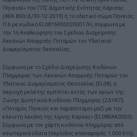
Πηνειού» του ΓΠΣ Δημοτικής Ενότητας Λάρισας
(ΦΕΚ 800/Δ/30-12-2019) ή το υδατικό σώμα Πηνειός
Π.6 με κωδικό EL0816R000200017H, σύμφωνα με
την 1η Αναθεώρηση του Σχεδίου Διαχείρισης
Λεκανών Απορροής Ποταμών του Υδατικού
Διαμερίσματος Θεσσαλίας.
Σύμφωνα με το Σχέδιο Διαχείρισης Κινδύνων
Πλημμύρας των Λεκανών Απορροής Ποταμών του
Υδατικού Διαμερίσματος Θεσσαλίας (EL08), η
περιοχή μελέτης εμπίπτει εντός των ορίων της
Ζώνης Δυνητικού Κινδύνου Πλημμύρας (ΖΔΥΚΠ)
«Ποταμός Πηνειός και παραπόταμοι μαζί με την
κλειστή λεκάνη της λίμνης Κάρλας» (EL08RAK0003).
Σύμφωνα με τον χάρτη κινδύνου πλημμύρας από
εσωτερικά ύδατα (περίοδος επαναφοράς 1.000 έτη),