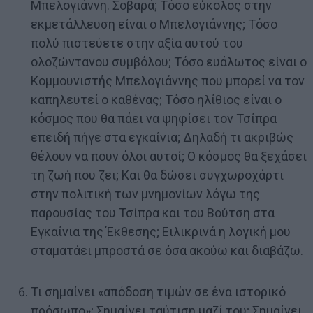
Μπελογιάννη. Σοβαρά; Τόσο εύκολος στην
εκμετάλλευση είναι ο Μπελογιάννης; Τόσο
πολύ πιστεύετε στην αξία αυτού του
ολοζώντανου συμβόλου; Τόσο ευάλωτος είναι ο
Κομμουνιστής Μπελογιάννης που μπορεί να τον
καπηλευτεί ο καθένας; Τόσο ηλίθιος είναι ο
κόσμος που θα πάει να ψηφίσει τον Τσίπρα
επειδή πήγε στα εγκαίνια; Δηλαδή τι ακριβώς
θέλουν να πουν όλοι αυτοί; Ο κόσμος θα ξεχάσει
τη ζωή που ζει; Και θα δώσει συγχωροχάρτι
στην πολιτική των μνημονίων λόγω της
παρουσίας του Τσίπρα και του Βούτση στα
Εγκαίνια της Έκθεσης; Ειλικρινά η λογική μου
σταματάει μπροστά σε όσα ακούω και διαβάζω.
Τι σημαίνει «απόδοση τιμών σε ένα ιστορικό
πρόσωπο»; Σημαίνει ταύτιση μαζί του; Σημαίνει