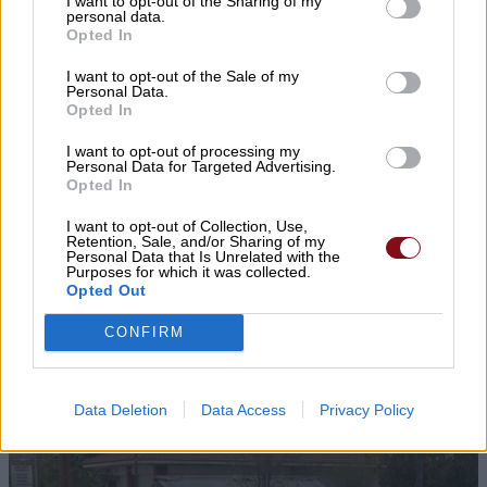
I want to opt-out of the Sharing of my
Ι.Σ. Λάρισας: Σύντομες οδηγίες
personal data.
Opted In
προστασίας από τον καύσωνα
I want to opt-out of the Sale of my
Personal Data.
Opted In
I want to opt-out of processing my
Personal Data for Targeted Advertising.
Opted In
I want to opt-out of Collection, Use,
Retention, Sale, and/or Sharing of my
Personal Data that Is Unrelated with the
Purposes for which it was collected.
ΛΑ.ΣΥ.: Η περιφερειακή αρχή κάνει πως δεν
Opted Out
βλέπει την συνεχιζόμενη εδώ και χρόνια
CONFIRM
ρύπανση του Γκουσμπασανιώτη ποταμού
Data Deletion
Data Access
Privacy Policy