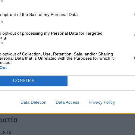
In
o opt-out of the Sale of my Personal Data.
In
στρατηγική του ΝΑΤΟ: Αποτροπή μέσω
to opt-out of processing my Personal Data for Targeted
ing.
In
υμμαχίας Ετοιμότητας
o opt-out of Collection, Use, Retention, Sale, and/or Sharing
ersonal Data that Is Unrelated with the Purposes for which it
, 9:21
lected.
Out
CONFIRM
Data Deletion
Data Access
Privacy Policy
ος της ακροδεξιάς απειλή για τη
ρατία
, 8:16