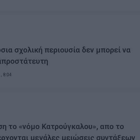
σια σχολική περιουσία δεν μπορεί να
απροστάτευτη
, 8:04
η το «νόμο Κατρούγκαλου», απο το
έρχονται μεγάλες μειώσεις συντάξεων