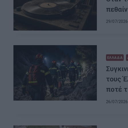
πεθαί
29/07/2026 
ΕΛΛΑΔΑ
Συγκιν
τους Έ
ποτέ τ
26/07/2026 