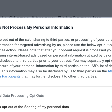
αίο Θέατρο Λάρισας: Πρόσβαση μόνο
γους
 Not Process My Personal Information
, 13:28
to opt-out of the sale, sharing to third parties, or processing of your per
formation for targeted advertising by us, please use the below opt-out s
r selection. Please note that after your opt-out request is processed y
eing interest-based ads based on personal information utilized by us or
disclosed to third parties prior to your opt-out. You may separately opt-
losure of your personal information by third parties on the IAB’s list of
. This information may also be disclosed by us to third parties on the
IA
Participants
that may further disclose it to other third parties.
Ε το πραγματικό σκάνδαλο είναι η
κή τους
l Data Processing Opt Outs
, 11:51
o opt-out of the Sharing of my personal data.