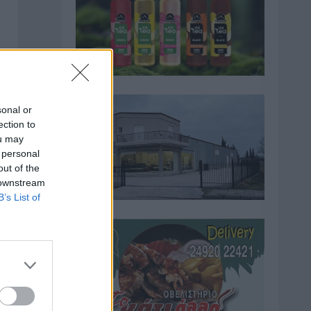
sonal or
ection to
ou may
 personal
out of the
 downstream
B’s List of