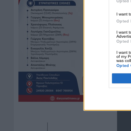
Opted 
I want t
Opted 
I want 
Advertis
Opted 
I want t
of my P
was col
Opted 