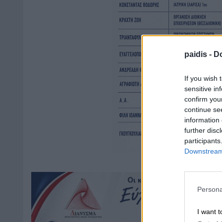
paidis -
Do
If you wish 
sensitive in
confirm you
continue se
information 
further disc
participants
Downstream 
Persona
I want t