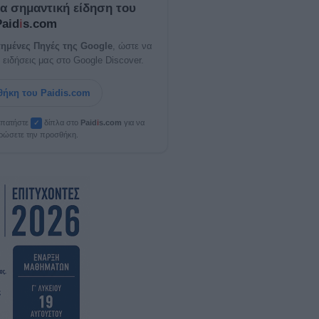
ία σημαντική είδηση του
Paid
i
s.com
ημένες Πηγές της Google
, ώστε να
 ειδήσεις μας στο Google Discover.
ήκη του Paidis.com
, πατήστε
δίπλα στο
Paid
i
s.com
για να
✓
ρώσετε την προσθήκη.