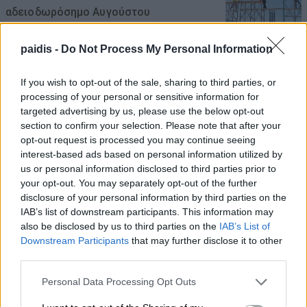
αδειοδωρόσημο Αυγούστου
08/08/2026 , 18:42
paidis -
Do Not Process My Personal Information
Τι σχέση έχουν μια αγελάδα, μια ζέβρα και
If you wish to opt-out of the sale, sharing to third parties, or
μια μύγα; Το παράξενο πείραμα που
processing of your personal or sensitive information for
έδωσε την απάντηση
targeted advertising by us, please use the below opt-out
section to confirm your selection. Please note that after your
08/08/2026 , 15:47
opt-out request is processed you may continue seeing
interest-based ads based on personal information utilized by
Η Ελλάδα χάνει το τρένο των startups:
us or personal information disclosed to third parties prior to
your opt-out. You may separately opt-out of the further
Εκτός top 50 την ώρα που Κύπρος,
disclosure of your personal information by third parties on the
Τουρκία, Ρουμανία, Βουλγαρία, Βόρεια
IAB’s list of downstream participants. This information may
Μακεδονία και Αλβανία επιταχύνουν
also be disclosed by us to third parties on the
IAB’s List of
Downstream Participants
that may further disclose it to other
08/08/2026 , 12:40
third parties.
Χρ. Καπετάνος: «Ένα αίτημα 25 ετών
Personal Data Processing Opt Outs
γίνεται πράξη. Εξασφαλίστηκε η