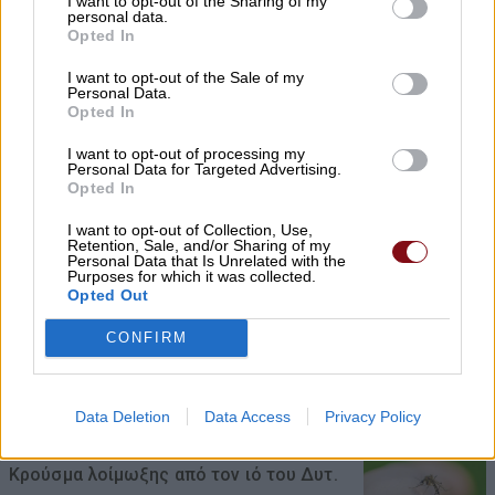
I want to opt-out of the Sharing of my
χρηματοδότηση 1,2 εκατ. € για το
personal data.
Opted In
Δημοτικό Κτίριο Συκουρίου»
I want to opt-out of the Sale of my
08/08/2026 , 10:53
Personal Data.
Opted In
«Πόσα θέλεις για το κορίτσι;»: Τουρίστας
I want to opt-out of processing my
στην Κρήτη ζητά… τιμή για να ασελγήσει
Personal Data for Targeted Advertising.
Opted In
σε ανήλικη, τι καταγγέλλει ο ιδιοκτήτης
επιχείρησης
I want to opt-out of Collection, Use,
Retention, Sale, and/or Sharing of my
Personal Data that Is Unrelated with the
08/08/2026 , 10:39
Purposes for which it was collected.
Opted Out
ΣΥΦΩΕΛ: Χάθηκαν 153,74 εκατ. € για τις
CONFIRM
μπαταρίες – Μεγάλη απώλεια για τις
μικρές επιχειρήσεις
Data Deletion
Data Access
Privacy Policy
08/08/2026 , 10:38
Κρούσμα λοίμωξης από τον ιό του Δυτ.