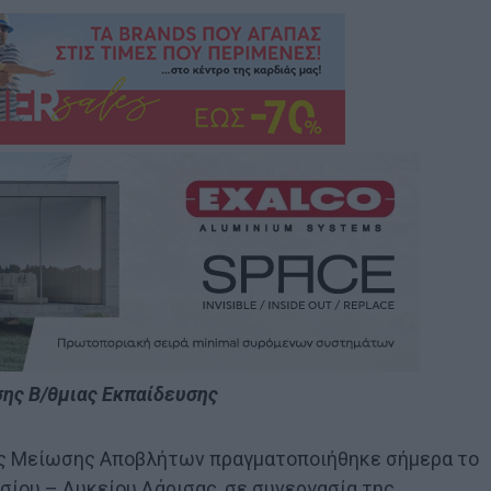
σης Β/θμιας Εκπαίδευσης
ας Μείωσης Αποβλήτων πραγματοποιήθηκε σήμερα το
σίου – Λυκείου Λάρισας, σε συνεργασία της