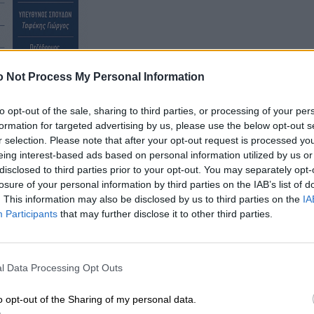
 Not Process My Personal Information
to opt-out of the sale, sharing to third parties, or processing of your per
formation for targeted advertising by us, please use the below opt-out s
των (EWWR 2022) είχε ως θέμα τα “Βιώσιμα
r selection. Please note that after your opt-out request is processed y
eing interest-based ads based on personal information utilized by us or
 δράση ήταν εκτός από μαθητές και καθηγητές του
disclosed to third parties prior to your opt-out. You may separately opt-
ς και ο προϊστάμενος της Διεύθυνσης Β/θμιας
losure of your personal information by third parties on the IAB’s list of
. This information may also be disclosed by us to third parties on the
IA
Participants
that may further disclose it to other third parties.
l Data Processing Opt Outs
o opt-out of the Sharing of my personal data.