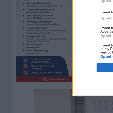
Opted 
I want t
Opted 
I want 
Advertis
Opted 
I want t
of my P
was col
Opted 