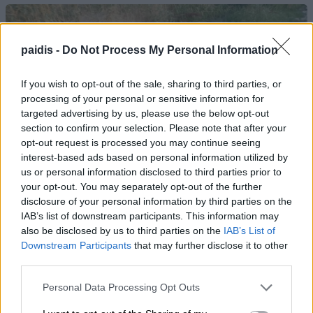
paidis -
Do Not Process My Personal Information
If you wish to opt-out of the sale, sharing to third parties, or
processing of your personal or sensitive information for
ΛΑ.ΣΥ.: Η περιφερειακή αρχή κάνει πως δεν
targeted advertising by us, please use the below opt-out
βλέπει την συνεχιζόμενη εδώ και χρόνια
section to confirm your selection. Please note that after your
ρύπανση του Γκουσμπασανιώτη ποταμού
opt-out request is processed you may continue seeing
interest-based ads based on personal information utilized by
us or personal information disclosed to third parties prior to
your opt-out. You may separately opt-out of the further
disclosure of your personal information by third parties on the
IAB’s list of downstream participants. This information may
also be disclosed by us to third parties on the
IAB’s List of
Downstream Participants
that may further disclose it to other
third parties.
Personal Data Processing Opt Outs