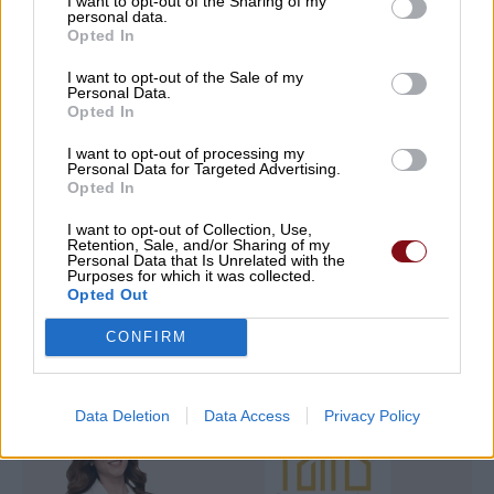
I want to opt-out of the Sharing of my
personal data.
Opted In
Τραγωδία στην Πάρο: Πνίγηκε 4χρονο
παιδί σε πισίνα – Προσήχθησαν
I want to opt-out of the Sale of my
Personal Data.
ιδιοκτήτης και γονείς
Opted In
09/08/2026 , 8:22
I want to opt-out of processing my
Personal Data for Targeted Advertising.
Opted In
Δείτε εδώ όλα τα νέα
I want to opt-out of Collection, Use,
Retention, Sale, and/or Sharing of my
Personal Data that Is Unrelated with the
Purposes for which it was collected.
Opted Out
CONFIRM
Data Deletion
Data Access
Privacy Policy