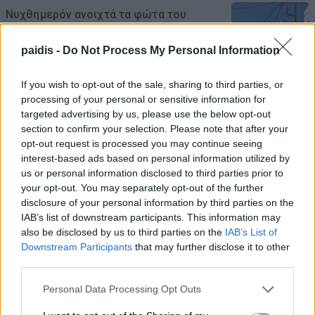
Νυχθημερόν ανοιχτά τα φώτα του
δημοτικού φωτισμού σε Τύρναβο,
paidis -
Do Not Process My Personal Information
Γιάννουλη, Αμπελώνα, Βρυότοπο και
Δένδρα λόγω βλάβης του ΔΕΔΔΗΕ
If you wish to opt-out of the sale, sharing to third parties, or
09/08/2026 , 9:36
processing of your personal or sensitive information for
targeted advertising by us, please use the below opt-out
section to confirm your selection. Please note that after your
Απίστευτη ιστορία στην Ελλάδα – Πώς μια
opt-out request is processed you may continue seeing
μπάλα ταξίδεψε στη θάλασσα 80 μίλια για
interest-based ads based on personal information utilized by
να κρατήσει ζωντανό έναν 30χρονο
us or personal information disclosed to third parties prior to
your opt-out. You may separately opt-out of the further
09/08/2026 , 9:25
disclosure of your personal information by third parties on the
IAB’s list of downstream participants. This information may
Διπλασιάζονται οι ανατιθέμενες εκτάσεις
also be disclosed by us to third parties on the
IAB’s List of
πρασίνου στη Λάρισα – Συνολικά 1.120
Downstream Participants
that may further disclose it to other
third parties.
στρέμματα υπό τη φροντίδα και επίβλεψη
του Δήμου Λαρισαίων
Personal Data Processing Opt Outs
09/08/2026 , 9:09