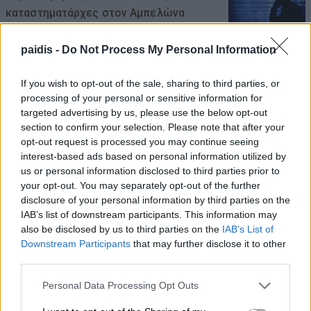
καταστηματάρχες στον Αμπελώνα
07/08/2026 , 19:40
paidis -
Do Not Process My Personal Information
Αύριο Σάββατο στη Γιάννουλη η κηδεία
If you wish to opt-out of the sale, sharing to third parties, or
του Αθανασίου Σκόδρα
processing of your personal or sensitive information for
targeted advertising by us, please use the below opt-out
07/08/2026 , 15:06
section to confirm your selection. Please note that after your
opt-out request is processed you may continue seeing
Δηλώσεις συμμετοχής για τα
interest-based ads based on personal information utilized by
Masterclasses στη Γιορτή Κρασιού
us or personal information disclosed to third parties prior to
your opt-out. You may separately opt-out of the further
Αμπελώνα 2026
disclosure of your personal information by third parties on the
07/08/2026 , 14:44
IAB’s list of downstream participants. This information may
also be disclosed by us to third parties on the
IAB’s List of
Downstream Participants
that may further disclose it to other
Τουρκία, Σαουδική Αραβία, και Πακιστάν
third parties.
προχωρούν σε κοινή αμυντική συμφωνία
Personal Data Processing Opt Outs
07/08/2026 , 14:01