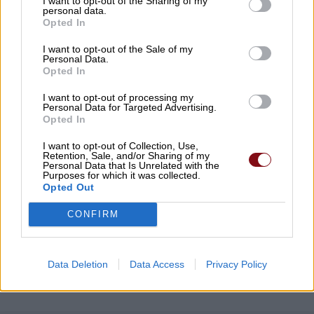
I want to opt-out of the Sharing of my
personal data.
Τα Φάρσαλα τρέχουν ξανά στα χνάρια του
Opted In
Αχιλλέα – Στις 27 Σεπτεμβρίου ο 12ος
I want to opt-out of the Sale of my
Αχίλλειος Άθλος
Personal Data.
Opted In
07/08/2026 , 12:09
I want to opt-out of processing my
Personal Data for Targeted Advertising.
Τραγωδία στις Σέρρες: Νεκροί μητέρα και
Opted In
γιος σε σφοδρή μετωπική σύγκρουση με
I want to opt-out of Collection, Use,
φορτηγό
Retention, Sale, and/or Sharing of my
Personal Data that Is Unrelated with the
07/08/2026 , 12:05
Purposes for which it was collected.
Opted Out
Δείτε εδώ όλα τα νέα
CONFIRM
Data Deletion
Data Access
Privacy Policy