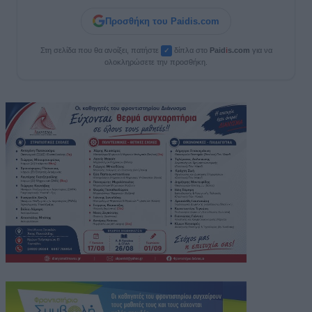
Προσθήκη του Paidis.com
Στη σελίδα που θα ανοίξει, πατήστε
δίπλα στο
Paid
i
s.com
για να
✓
ολοκληρώσετε την προσθήκη.