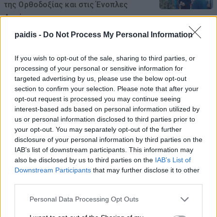
της Ορθοδοξίας και στις Ένοπλες
Δυνάμεις
06/08/2026 , 21:54
paidis -
Do Not Process My Personal Information
If you wish to opt-out of the sale, sharing to third parties, or
Αύριο Παρασκευή στο Δομένικο η κηδεία
processing of your personal or sensitive information for
του Αλκιβιάδη Χατζούλη
targeted advertising by us, please use the below opt-out
section to confirm your selection. Please note that after your
06/08/2026 , 19:52
opt-out request is processed you may continue seeing
interest-based ads based on personal information utilized by
Στο Anilio Park Festival οι συναυλίες είναι
us or personal information disclosed to third parties prior to
μόνο η αφορμή!
your opt-out. You may separately opt-out of the further
disclosure of your personal information by third parties on the
06/08/2026 , 19:44
IAB’s list of downstream participants. This information may
also be disclosed by us to third parties on the
IAB’s List of
Downstream Participants
that may further disclose it to other
Δείτε εδώ όλα τα νέα
third parties.
Personal Data Processing Opt Outs