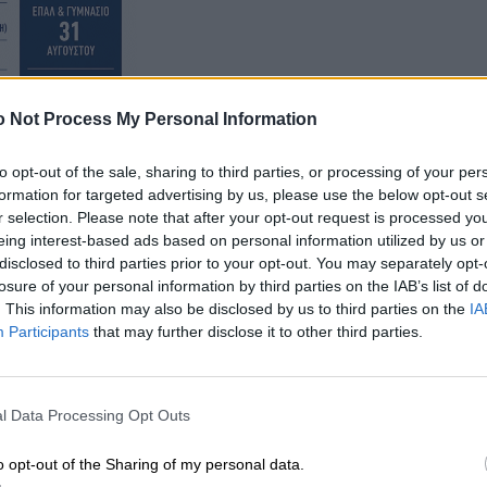
 Not Process My Personal Information
to opt-out of the sale, sharing to third parties, or processing of your per
formation for targeted advertising by us, please use the below opt-out s
r selection. Please note that after your opt-out request is processed y
eing interest-based ads based on personal information utilized by us or
disclosed to third parties prior to your opt-out. You may separately opt-
γία του πρωτοποριακού Συστήματος Ελέγχου της
losure of your personal information by third parties on the IAB’s list of
ντος Κανονισμού Κοινοχρήστων Χώρων στο
. This information may also be disclosed by us to third parties on the
IA
Participants
that may further disclose it to other third parties.
ιτουργίας του (69% μείωση των εισερχομένων
ένο ωράριο των καταστημάτων, ανεμπόδιστη, αλλά
l Data Processing Opt Outs
ν κατοίκων του πεζοδρομημένου κέντρου, απόδοση το
ι ποιότητα) μαζί με την αλλαγή νοοτροπίας και θετικ
o opt-out of the Sharing of my personal data.
στυχώς ανατράπηκαν από την απόφαση της παρούσας