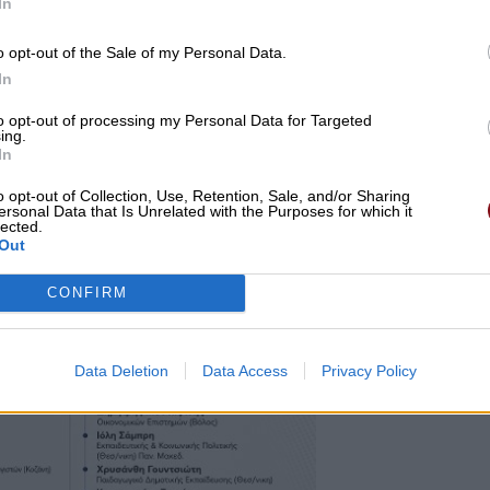
In
ο Συστήματος.
o opt-out of the Sale of my Personal Data.
ησης του συστήματος» προχώρησε σε διακοπή και
In
στο στάδιο υπογραφής της Σύμβασης, αφού η
ρυξε Ανάδοχο.
to opt-out of processing my Personal Data for Targeted
ing.
In
o opt-out of Collection, Use, Retention, Sale, and/or Sharing
ersonal Data that Is Unrelated with the Purposes for which it
lected.
Out
CONFIRM
Data Deletion
Data Access
Privacy Policy