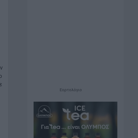
ην
ο
ε
Εορτολόγιο