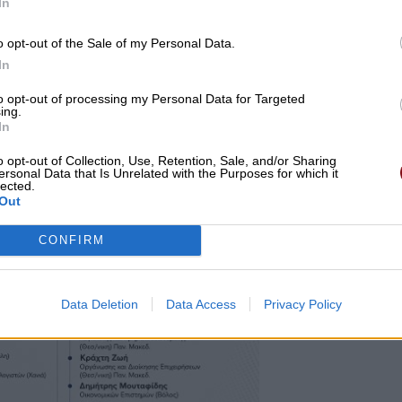
In
ς Ευρωπαϊκής Εβδομάδας 18 – 26 Νοεμβρίου 2023 τα
o opt-out of the Sale of my Personal Data.
υς (χαρτί και απόβλητα συσκευασίας από το κολατσι
In
ιμα υλικά και εκπαιδεύτηκαν στο διαχωρισμό και στην
βλητα συσκευασίας από χαρτί στον κίτρινο κάδο, τα
to opt-out of processing my Personal Data for Targeted
ing.
εταλλικές συσκευασίες στον κόκκινο κάδο του
In
o opt-out of Collection, Use, Retention, Sale, and/or Sharing
ersonal Data that Is Unrelated with the Purposes for which it
lected.
Out
CONFIRM
Data Deletion
Data Access
Privacy Policy