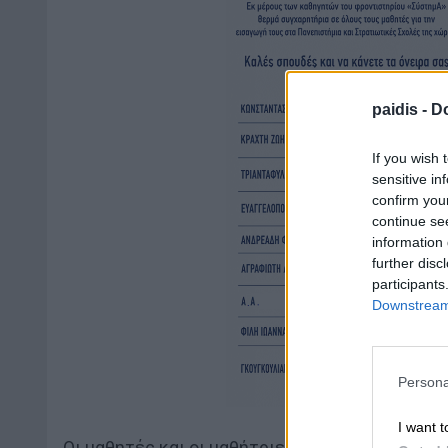
paidis -
Do
If you wish 
sensitive in
confirm you
continue se
information 
further disc
participants
Downstream 
Persona
I want t
Οι μαθητές και οι μαθήτριες των σχολείων, 