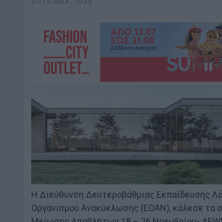
27/11/2023 , 10:25
Η Διεύθυνση Δευτεροβάθμιας Εκπαίδευσης Λά
Οργανισμού Ανακύκλωσης (ΕΟΑΝ), κάλεσε τα 
Μείωσης Αποβλήτων 18 – 26 Νοεμβρίου- #EWW