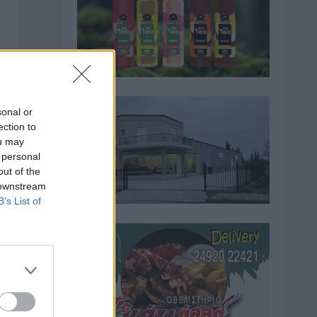
sonal or
ection to
ou may
 personal
out of the
 downstream
B’s List of