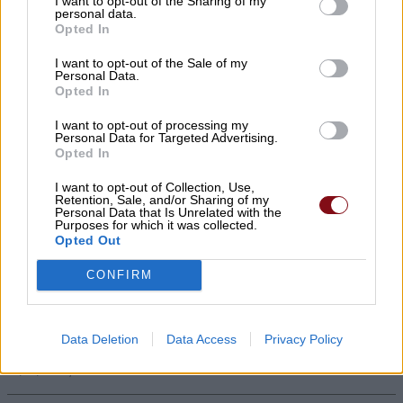
I want to opt-out of the Sharing of my
personal data.
Opted In
I want to opt-out of the Sale of my
Personal Data.
Opted In
I want to opt-out of processing my
Personal Data for Targeted Advertising.
Δύο συλλήψεις για κλοπή
Opted In
μετασχηματιστή με ανυψωτικό
I want to opt-out of Collection, Use,
Retention, Sale, and/or Sharing of my
μηχάνημα στον Τύρναβο
Personal Data that Is Unrelated with the
Purposes for which it was collected.
Opted Out
06/08/2026 , 11:56
CONFIRM
Συνελήφθη 50χρονος στην Ελασσόνα για
Data Deletion
Data Access
Privacy Policy
απόπειρα κλοπής
06/08/2026 , 11:45