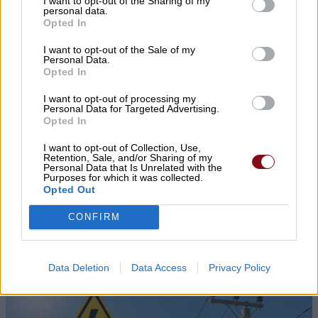
I want to opt-out of the Sharing of my
personal data.
Opted In
Συναγερμός για φωτιά σε σπίτι στον
I want to opt-out of the Sale of my
Αμπελώνα
Personal Data.
Opted In
I want to opt-out of processing my
Personal Data for Targeted Advertising.
Opted In
I want to opt-out of Collection, Use,
Retention, Sale, and/or Sharing of my
Personal Data that Is Unrelated with the
Purposes for which it was collected.
Opted Out
«Πόσα θέλεις για το κορίτσι;»: Τουρίστας στην
Κρήτη ζητά… τιμή για να ασελγήσει σε ανήλικη,
CONFIRM
τι καταγγέλλει ο ιδιοκτήτης επιχείρησης
Data Deletion
Data Access
Privacy Policy