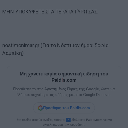
ΜΗΝ ΥΠΟΚΥΨΕΤΕ ΣΤΑ ΤΕΡΑΤΑ ΓΎΡΩ ΣΑΣ.
nostimonimar.gr (Για το Νόστιμον ήμαρ: Σοφία
Λαμπίκη)
Μη χάνετε καμία σημαντική είδηση του
Paid
i
s.com
Προσθέστε το στις
Αγαπημένες Πηγές της Google
, ώστε να
βλέπετε συχνότερα τις ειδήσεις μας στο Google Discover.
Προσθήκη του Paidis.com
Στη σελίδα που θα ανοίξει, πατήστε
δίπλα στο
Paid
i
s.com
για να
✓
ολοκληρώσετε την προσθήκη.