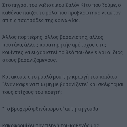
Στο πηγάδι του ναζιστικού Σαλόν Κίτυ που ζούμε, ο
καθένας παίζει το ρόλο που προβλέφτηκε γι αυτόν
απ τις τσατσάδες της κοινωνίας.
Άλλος πορτιέρης, άλλος βασανιστής, άλλος
πουτάνα, άλλος παρατηρητής αμέτοχος στις
κουίντες να ευχαριστεί το θεό που δεν είναι ο ίδιος
στους βασανιζόμενους.
Και ακούω στο μυαλό μου την κραυγή του παιδιού
“έναν καφέ να πιω μη με βασανίζετε” και σκέφτομαι
τους στίχους του ποιητή:
“Το βροχερό φθινόπωρο σ’ αυτή τη γούβα
κακοφορμίζει την πληγή του καθενός μας