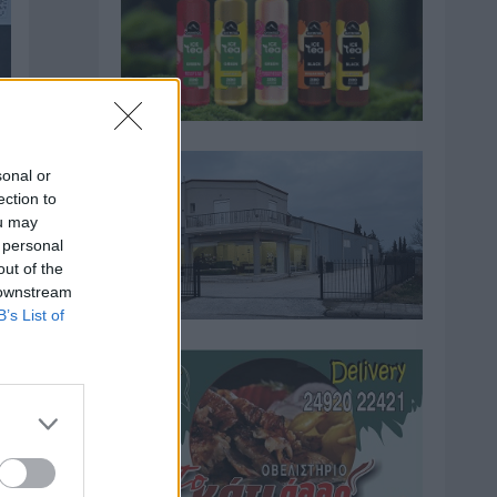
sonal or
ection to
ou may
 personal
out of the
 downstream
B’s List of
ς
πό