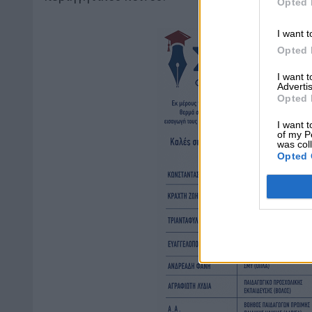
Opted 
I want t
Opted 
I want 
Advertis
Opted 
I want t
of my P
was col
Opted 