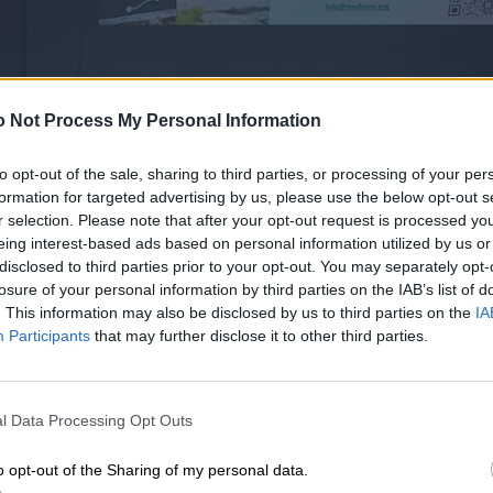
 Not Process My Personal Information
to opt-out of the sale, sharing to third parties, or processing of your per
formation for targeted advertising by us, please use the below opt-out s
r selection. Please note that after your opt-out request is processed y
eing interest-based ads based on personal information utilized by us or
disclosed to third parties prior to your opt-out. You may separately opt-
losure of your personal information by third parties on the IAB’s list of
. This information may also be disclosed by us to third parties on the
IA
Participants
that may further disclose it to other third parties.
τέλεχος της ΑΕΝΟΛ) και ο κ. Μιχαήλ Άγγελος Χισιρίδη
l Data Processing Opt Outs
 δυνατότητες βιώσιμης τουριστικής ανάπτυξης μέσα α
ιση και την προσαρμογή στις νέες ανάγκες του
o opt-out of the Sharing of my personal data.