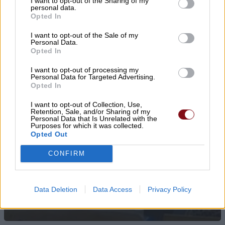
I want to opt-out of the Sharing of my
personal data.
Opted In
I want to opt-out of the Sale of my
Personal Data.
Opted In
I want to opt-out of processing my
Personal Data for Targeted Advertising.
Opted In
I want to opt-out of Collection, Use,
Retention, Sale, and/or Sharing of my
Personal Data that Is Unrelated with the
Purposes for which it was collected.
Opted Out
Υπό ίδρυση η Αστική Μη
Κερδοσκοπική Εταιρεία
CONFIRM
«ΚΟΙΝΩΦΕΛΕΣ ΕΡΓΟ ΔΗΜΗΤΡΙΟΥ
ΑΠΟΣΤΟΛΟΥ ΔΟΚΟΥ»
Data Deletion
Data Access
Privacy Policy
06/08/2026 , 23:55