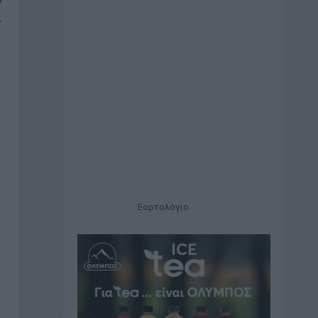
α
Εορτολόγιο