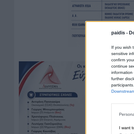
paidis -
Do
If you wish 
sensitive in
confirm you
continue se
information 
further disc
participants
Downstream 
Persona
I want t