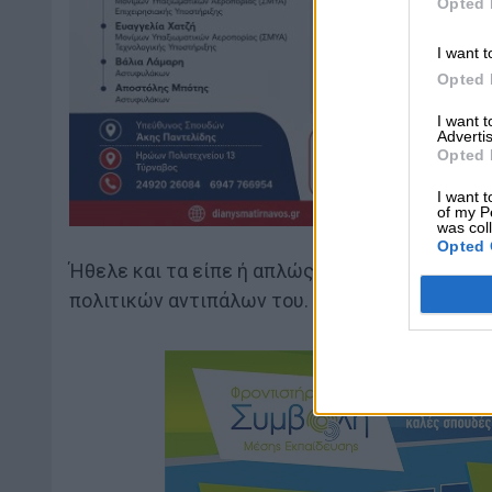
Opted 
I want t
Opted 
I want 
Advertis
Opted 
I want t
of my P
was col
Opted 
Ήθελε και τα είπε ή απλώς του ξέφυγαν γιατί
πολιτικών αντιπάλων του.