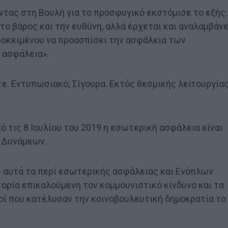
τας στη Βουλή για το προσφυγικό εκστόμισε το εξής:
το βάρος και την ευθύνη, αλλά έρχεται και αναλαμβάνε
ροκειμένου να προασπίσει την ασφάλεια των
 ασφάλεια».
ε. Εντυπωσιακό; Σίγουρα. Εκτός θεσμικής λειτουργίας
πό τις 8 Ιουλίου του 2019 η εσωτερική ασφάλεια είναι
ν Δυνάμεων.
ά- αυτά τα περί εσωτερικής ασφάλειας και Ενόπλων
τορία επικαλούμενη τον κομμουνιστικό κίνδυνο και τα
οί που κατέλυσαν την κοινοβουλευτική δημοκρατία το