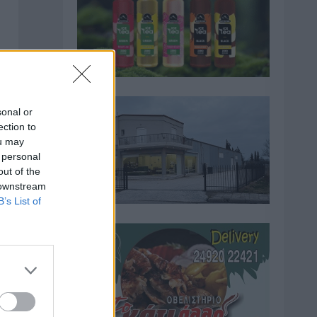
sonal or
ection to
ou may
 personal
out of the
 downstream
B’s List of