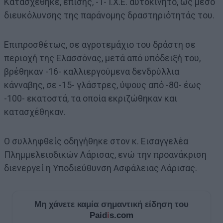
Κατασχέθηκε, επίσης, -1- Ι.Χ.Ε. αυτοκίνητο, ως μέσο
διευκόλυνσης της παράνομης δραστηριότητάς του.
Επιπροσθέτως, σε αγροτεμάχιο του δράστη σε
περιοχή της Ελασσόνας, μετά από υπόδειξή του,
βρέθηκαν -16- καλλιεργούμενα δενδρύλλια
κάνναβης, σε -15- γλάστρες, ύψους από -80- έως
-100- εκατοστά, τα οποία εκριζώθηκαν και
κατασχέθηκαν.
Ο συλληφθείς οδηγήθηκε στον κ. Εισαγγελέα
Πλημμελειοδικών Λάρισας, ενώ την προανάκριση
διενεργεί η Υποδιεύθυνση Ασφάλειας Λάρισας.
Μη χάνετε καμία σημαντική είδηση του
Paid
i
s.com