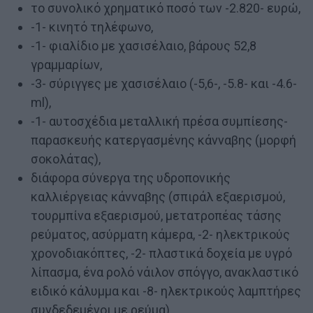
το συνολικό χρηματικό ποσό των -2.820- ευρώ,
-1- κινητό τηλέφωνο,
-1- φιαλίδιο με χασισέλαιο, βάρους 52,8
γραμμαρίων,
-3- σύριγγες με χασισέλαιο (-5,6-, -5.8- και -4.6-
ml),
-1- αυτοσχέδια μεταλλική πρέσα συμπίεσης-
παρασκευής κατεργασμένης κάνναβης (μορφή
σοκολάτας),
διάφορα σύνεργα της υδροπονικής
καλλιέργειας κάνναβης (σπιράλ εξαερισμού,
τουρμπίνα εξαερισμού, μετατροπέας τάσης
ρεύματος, ασύρματη κάμερα, -2- ηλεκτρικούς
χρονοδιακόπτες, -2- πλαστικά δοχεία με υγρό
λίπασμα, ένα ρολό νάιλον σπόγγο, ανακλαστικό
ειδικό κάλυμμα και -8- ηλεκτρικούς λαμπτήρες
συνδεδεμένοι με ρεύμα).