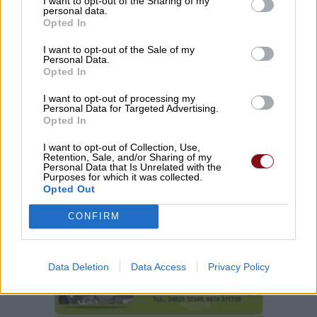
I want to opt-out of the Sharing of my
personal data.
Opted In
Τι σχέση έχουν μια αγελάδα, μια ζέβρα και μια
I want to opt-out of the Sale of my
μύγα; Το παράξενο πείραμα που έδωσε την
Personal Data.
απάντηση
Opted In
I want to opt-out of processing my
Personal Data for Targeted Advertising.
Opted In
I want to opt-out of Collection, Use,
Retention, Sale, and/or Sharing of my
Personal Data that Is Unrelated with the
Purposes for which it was collected.
Opted Out
CONFIRM
Data Deletion
Data Access
Privacy Policy