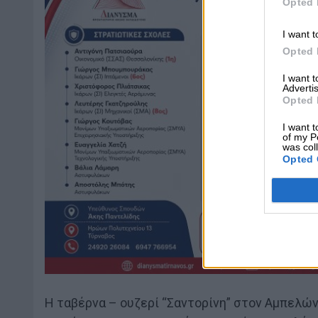
Opted 
I want t
Opted 
I want 
Advertis
Opted 
I want t
of my P
was col
Opted 
Η ταβέρνα – ουζερί “Σαντορίνη” στον Αμπελών