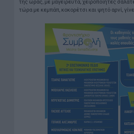
της ώρας, με μαγειρευτά, χειροποίητες σαλάτε
τώρα με κεμπάπ, κοκορέτσι και ψητό αρνί, γίν