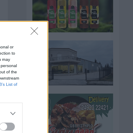
sonal or
ection to
ou may
 personal
out of the
 downstream
B’s List of