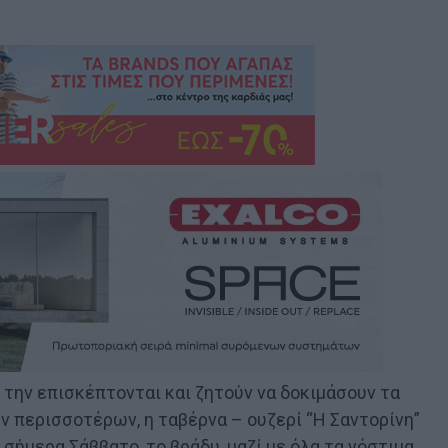
 την επισκέπτονται και ζητούν να δοκιμάσουν τα
ν περισσοτέρων, η ταβέρνα – ουζερί “Η Σαντορίνη”
σήμερα Σάββατο, το βράδυ, μαζί με όλα τα νόστιμα