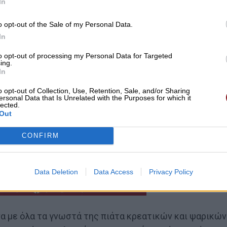
In
o opt-out of the Sale of my Personal Data.
In
to opt-out of processing my Personal Data for Targeted
ing.
In
o opt-out of Collection, Use, Retention, Sale, and/or Sharing
ersonal Data that Is Unrelated with the Purposes for which it
lected.
Out
CONFIRM
Data Deletion
Data Access
Privacy Policy
α με όλα τα γνωστά της πιάτα κρεατικών και ψαρικών